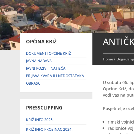
ANTIČK
OPĆINA KRIŽ
DOKUMENTI OPĆINE KRIŽ
Home
/
Događanja
JAVNA NABAVA
JAVNI POZIVI I NATJEČAJI
PRIJAVA KVARA ILI NEDOSTATAKA
U subotu 06. li
OBRASCI
Općine Križ, d
vodi vas na pu
PRESSCLIPPING
Posjetitelje oč
KRIŽ INFO 2025.
rimski vojnici
radionice voj
KRIŽ INFO PROSINAC 2024.