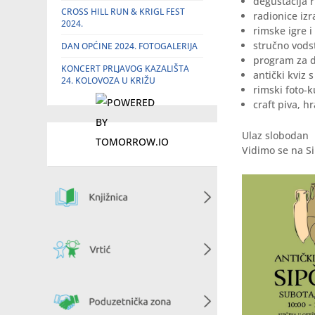
degustacija 
CROSS HILL RUN & KRIGL FEST
radionice izr
2024.
rimske igre i
stručno vods
DAN OPĆINE 2024. FOTOGALERIJA
program za dj
KONCERT PRLJAVOG KAZALIŠTA
antički kviz
24. KOLOVOZA U KRIŽU
rimski foto-
craft piva, h
Ulaz slobodan
Vidimo se na Si