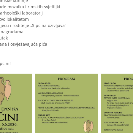
rimske kuhinje
ade mozaika i rimskih svjetiljki
 arheološki laboratorij
tvo lokalitetom
ecu i roditelje „Sipčina oživljava“
 s nagradama
kutak
rana i osvježavajuća pića
pčini!