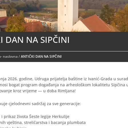
I DAN NA SIPČINI
- naslovna
/
ANTIČKI DAN NA SIPČINI
pnja 2026. godine, Udruga prijatelja baštine iz Ivanić-Grada u sur
onosi bogat program događanja na arheološkom lokalitetu Sipčina 
tovanje kroz vrijeme — u doba Rimljana!
ekuje cjelodnevni sadržaj za sve generacije:
 i prikaz života Šeste legije Herkulije
nih vještina, streličarstva i bacanja plumbata