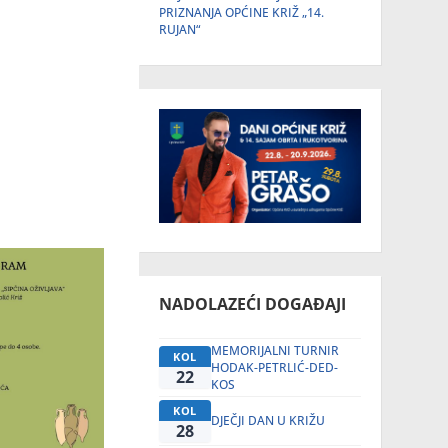
PRIZNANJA OPĆINE KRIŽ „14.
RUJAN“
NADOLAZEĆI DOGAĐAJI
MEMORIJALNI TURNIR
KOL
HODAK-PETRLIĆ-DED-
22
KOS
KOL
DJEČJI DAN U KRIŽU
28