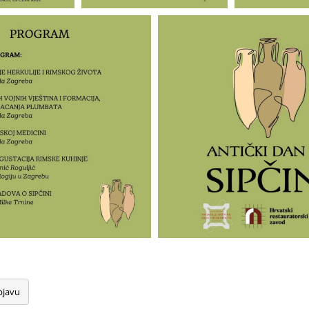
bjavu