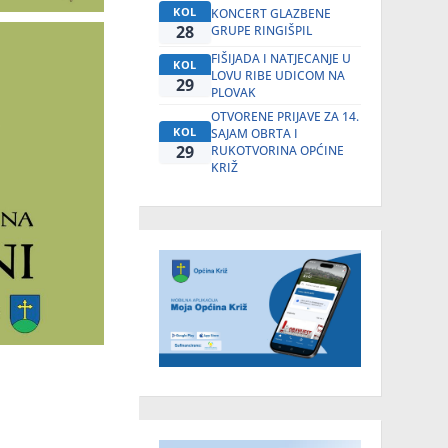
KOL
KONCERT GLAZBENE
28
GRUPE RINGIŠPIL
FIŠIJADA I NATJECANJE U
KOL
LOVU RIBE UDICOM NA
29
PLOVAK
OTVORENE PRIJAVE ZA 14.
KOL
SAJAM OBRTA I
29
RUKOTVORINA OPĆINE
KRIŽ