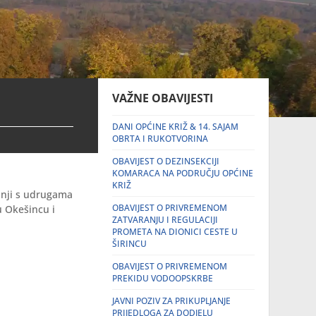
VAŽNE OBAVIJESTI
DANI OPĆINE KRIŽ & 14. SAJAM
OBRTA I RUKOTVORINA
OBAVIJEST O DEZINSEKCIJI
KOMARACA NA PODRUČJU OPĆINE
KRIŽ
adnji s udrugama
OBAVIJEST O PRIVREMENOM
u Okešincu i
ZATVARANJU I REGULACIJI
PROMETA NA DIONICI CESTE U
ŠIRINCU
OBAVIJEST O PRIVREMENOM
PREKIDU VODOOPSKRBE
JAVNI POZIV ZA PRIKUPLJANJE
PRIJEDLOGA ZA DODJELU