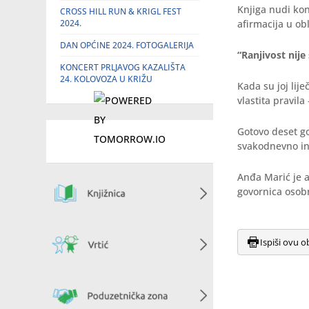
Knjiga nudi kon
CROSS HILL RUN & KRIGL FEST
2024.
afirmacija u ob
DAN OPĆINE 2024. FOTOGALERIJA
“Ranjivost nije
KONCERT PRLJAVOG KAZALIŠTA
24. KOLOVOZA U KRIŽU
Kada su joj lije
vlastita pravila
Gotovo deset go
svakodnevno ins
Anđa Marić je a
govornica osobn
Ispiši ovu o