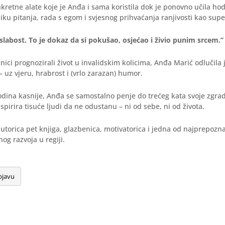
kretne alate koje je Anđa i sama koristila dok je ponovno učila hod
liku pitanja, rada s egom i svjesnog prihvaćanja ranjivosti kao sup
 slabost. To je dokaz da si pokušao, osjećao i živio punim srcem.”
čnici prognozirali život u invalidskim kolicima, Anđa Marić odlučila 
 – uz vjeru, hrabrost i (vrlo zarazan) humor.
dina kasnije, Anđa se samostalno penje do trećeg kata svoje zgrad
pirira tisuće ljudi da ne odustanu – ni od sebe, ni od života.
utorica pet knjiga, glazbenica, motivatorica i jedna od najprepoznat
og razvoja u regiji.
bjavu