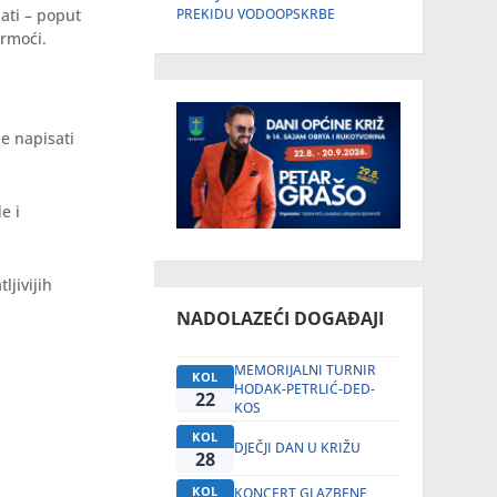
ati – poput
PREKIDU VODOOPSKRBE
ermoći.
je napisati
e i
ljivijih
NADOLAZEĆI DOGAĐAJI
MEMORIJALNI TURNIR
KOL
HODAK-PETRLIĆ-DED-
22
KOS
KOL
DJEČJI DAN U KRIŽU
28
KOL
KONCERT GLAZBENE