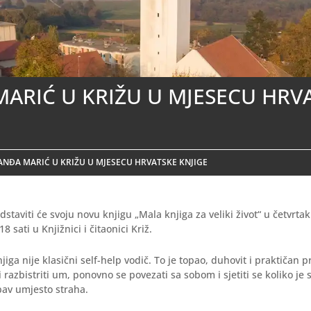
ARIĆ U KRIŽU U MJESECU HRV
ANĐA MARIĆ U KRIŽU U MJESECU HRVATSKE KNJIGE
staviti će svoju novu knjigu „Mala knjiga za veliki život“ u četvrtak
8 sati u Knjižnici i čitaonici Križ.
iga nije klasični self-help vodič. To je topao, duhovit i praktičan p
i razbistriti um, ponovno se povezati sa sobom i sjetiti se koliko j
bav umjesto straha.