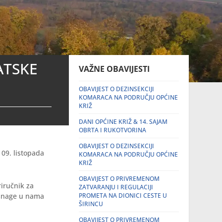
ATSKE
VAŽNE OBAVIJESTI
OBAVIJEST O DEZINSEKCIJI
KOMARACA NA PODRUČJU OPĆINE
KRIŽ
DANI OPĆINE KRIŽ & 14. SAJAM
OBRTA I RUKOTVORINA
OBAVIJEST O DEZINSEKCIJI
 09. listopada
KOMARACA NA PODRUČJU OPĆINE
KRIŽ
OBAVIJEST O PRIVREMENOM
riručnik za
ZATVARANJU I REGULACIJI
e snage u nama
PROMETA NA DIONICI CESTE U
ŠIRINCU
OBAVIJEST O PRIVREMENOM