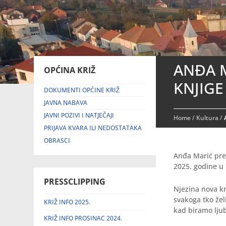
ANĐA M
OPĆINA KRIŽ
KNJIGE
DOKUMENTI OPĆINE KRIŽ
JAVNA NABAVA
JAVNI POZIVI I NATJEČAJI
Home
/
Kultura
/
PRIJAVA KVARA ILI NEDOSTATAKA
OBRASCI
Anđa Marić pred
2025. godine u 1
PRESSCLIPPING
Njezina nova knj
svakoga tko žel
KRIŽ INFO 2025.
kad biramo lju
KRIŽ INFO PROSINAC 2024.