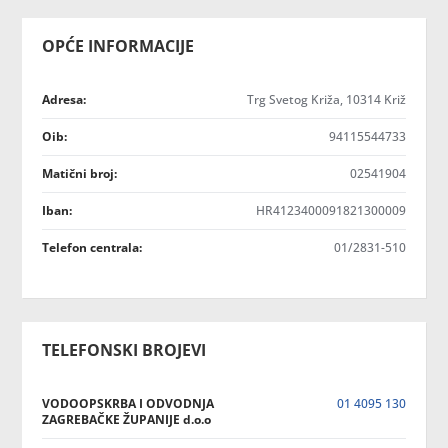
OPĆE INFORMACIJE
Adresa:
Trg Svetog Križa, 10314 Križ
Oib:
94115544733
Matični broj:
02541904
Iban:
HR4123400091821300009
Telefon centrala:
01/2831-510
TELEFONSKI BROJEVI
VODOOPSKRBA I ODVODNJA
01 4095 130
ZAGREBAČKE ŽUPANIJE d.o.o