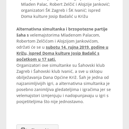
Mladen Palac, Robert Zelčić i Alojzije Janković;
organizatori ŠK Zagreb i ŠK Ivanić; ispred
Doma kulture Josip Badalić u Križu
Alternativna simultanka i brzopotezne partije
šaha
s
velemajstorima Mladenom Palacom,
Robertom Zelčićom i Alojzijom Jankovićom,
održati će se u
subotu 14. rujna 2019. godine u
Križu, ispred Doma kulture Josip Badalić s
početkom u 17 sati.
Organizatori ove simultanke su Šahovski klub
Zagreb i Šahovski klub Ivanić, a sve u sklopu
obilježavanja Dana Općine Križ. Šah je jedna od
najzanimljivijih igri, a alternativna simultanka je
posebno zanimljiva gledateljima i igračima jer se
velemajstori izmjenjuju i nadopunjavaju u igri s
posjetiteljima što nije jednostavno.