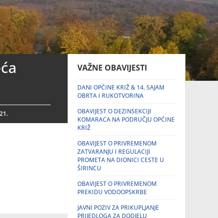
eća
VAŽNE OBAVIJESTI
DANI OPĆINE KRIŽ & 14. SAJAM
OBRTA I RUKOTVORINA
OBAVIJEST O DEZINSEKCIJI
21.
KOMARACA NA PODRUČJU OPĆINE
KRIŽ
OBAVIJEST O PRIVREMENOM
ZATVARANJU I REGULACIJI
PROMETA NA DIONICI CESTE U
ŠIRINCU
OBAVIJEST O PRIVREMENOM
PREKIDU VODOOPSKRBE
JAVNI POZIV ZA PRIKUPLJANJE
PRIJEDLOGA ZA DODJELU