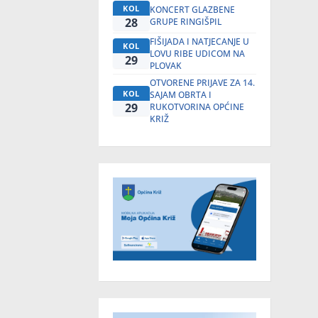
KOL
KONCERT GLAZBENE
28
GRUPE RINGIŠPIL
FIŠIJADA I NATJECANJE U
KOL
LOVU RIBE UDICOM NA
29
PLOVAK
OTVORENE PRIJAVE ZA 14.
KOL
SAJAM OBRTA I
29
RUKOTVORINA OPĆINE
KRIŽ