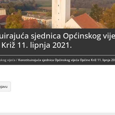
uirajuća sjednica Općinskog vij
Križ 11. lipnja 2021.
skog vijeća
/
Konstituirajuća sjednica Općinskog vijeća Općine Križ 11. lipnja 20
bjavu