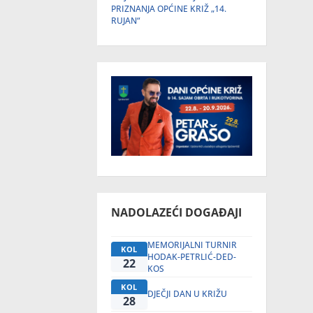
PRIZNANJA OPĆINE KRIŽ „14.
RUJAN“
NADOLAZEĆI DOGAĐAJI
MEMORIJALNI TURNIR
KOL
HODAK-PETRLIĆ-DED-
22
KOS
KOL
DJEČJI DAN U KRIŽU
28