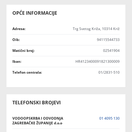
OPĆE INFORMACIJE
Adresa:
Trg Svetog Križa, 10314 Križ
Oib:
94115544733
Matični broj:
02541904
Iban:
HR4123400091821300009
Telefon centrala:
01/2831-510
TELEFONSKI BROJEVI
VODOOPSKRBA I ODVODNJA
01 4095 130
ZAGREBAČKE ŽUPANIJE d.o.o