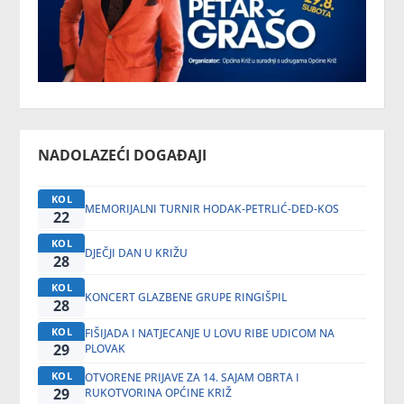
NADOLAZEĆI DOGAĐAJI
KOL
MEMORIJALNI TURNIR HODAK-PETRLIĆ-DED-KOS
22
KOL
DJEČJI DAN U KRIŽU
28
KOL
KONCERT GLAZBENE GRUPE RINGIŠPIL
28
KOL
FIŠIJADA I NATJECANJE U LOVU RIBE UDICOM NA
29
PLOVAK
KOL
OTVORENE PRIJAVE ZA 14. SAJAM OBRTA I
29
RUKOTVORINA OPĆINE KRIŽ