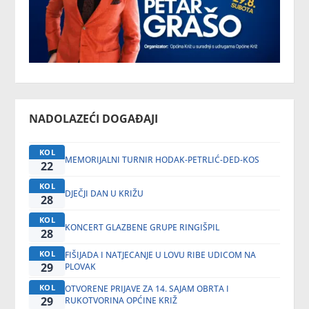
NADOLAZEĆI DOGAĐAJI
KOL
MEMORIJALNI TURNIR HODAK-PETRLIĆ-DED-KOS
22
KOL
DJEČJI DAN U KRIŽU
28
KOL
KONCERT GLAZBENE GRUPE RINGIŠPIL
28
KOL
FIŠIJADA I NATJECANJE U LOVU RIBE UDICOM NA
29
PLOVAK
KOL
OTVORENE PRIJAVE ZA 14. SAJAM OBRTA I
29
RUKOTVORINA OPĆINE KRIŽ