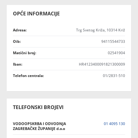
OPĆE INFORMACIJE
Adresa:
Trg Svetog Križa, 10314 Križ
Oib:
94115544733
Matični broj:
02541904
Iban:
HR4123400091821300009
Telefon centrala:
01/2831-510
TELEFONSKI BROJEVI
VODOOPSKRBA I ODVODNJA
01 4095 130
ZAGREBAČKE ŽUPANIJE d.o.o