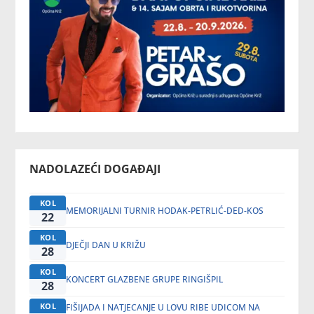
NADOLAZEĆI DOGAĐAJI
KOL
MEMORIJALNI TURNIR HODAK-PETRLIĆ-DED-KOS
22
KOL
DJEČJI DAN U KRIŽU
28
KOL
KONCERT GLAZBENE GRUPE RINGIŠPIL
28
KOL
FIŠIJADA I NATJECANJE U LOVU RIBE UDICOM NA