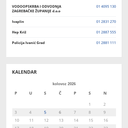
VODOOPSKRBA I ODVODNJA
01 4095 130
ZAGREBAČKE ŽUPANIJE d.o.o
Ivaplin
01 2831 270
Hep Križ
01 2887 555
Policija Ivanić Grad
01 2881 111
KALENDAR
kolovoz 2026
P
U
S
Č
P
S
N
1
2
3
4
5
6
7
8
9
10
11
12
13
14
15
16