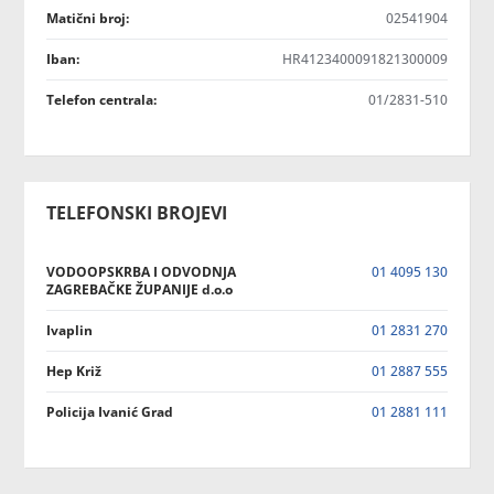
Matični broj:
02541904
Iban:
HR4123400091821300009
Telefon centrala:
01/2831-510
TELEFONSKI BROJEVI
VODOOPSKRBA I ODVODNJA
01 4095 130
ZAGREBAČKE ŽUPANIJE d.o.o
Ivaplin
01 2831 270
Hep Križ
01 2887 555
Policija Ivanić Grad
01 2881 111