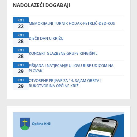
NADOLAZEĆI DOGAĐAJI
KOL
MEMORIJALNI TURNIR HODAK-PETRLIĆ-DED-KOS
22
KOL
DJEČJI DAN U KRIŽU
28
KOL
KONCERT GLAZBENE GRUPE RINGIŠPIL
28
KOL
FIŠIJADA I NATJECANJE U LOVU RIBE UDICOM NA
29
PLOVAK
KOL
OTVORENE PRIJAVE ZA 14. SAJAM OBRTA I
29
RUKOTVORINA OPĆINE KRIŽ