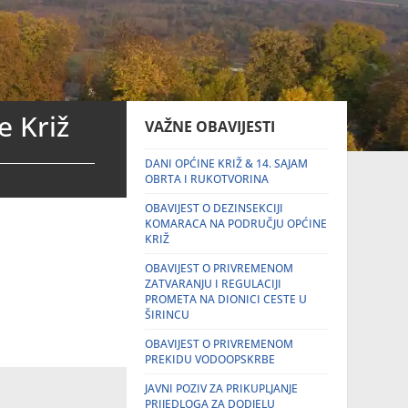
e Križ
VAŽNE OBAVIJESTI
DANI OPĆINE KRIŽ & 14. SAJAM
OBRTA I RUKOTVORINA
OBAVIJEST O DEZINSEKCIJI
KOMARACA NA PODRUČJU OPĆINE
KRIŽ
OBAVIJEST O PRIVREMENOM
ZATVARANJU I REGULACIJI
PROMETA NA DIONICI CESTE U
ŠIRINCU
OBAVIJEST O PRIVREMENOM
PREKIDU VODOOPSKRBE
JAVNI POZIV ZA PRIKUPLJANJE
PRIJEDLOGA ZA DODJELU