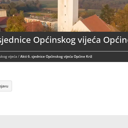
 sjednice Općinskog vijeća Općin
skog vijeća
/
Akti 6. sjednice Općinskog vijeća Općine Križ
bjavu