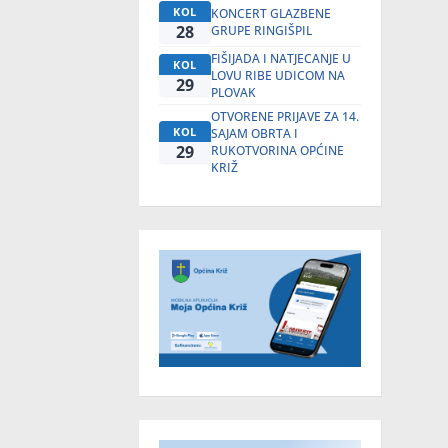
KOL
KONCERT GLAZBENE
28
GRUPE RINGIŠPIL
FIŠIJADA I NATJECANJE U
KOL
LOVU RIBE UDICOM NA
29
PLOVAK
OTVORENE PRIJAVE ZA 14.
KOL
SAJAM OBRTA I
29
RUKOTVORINA OPĆINE
KRIŽ