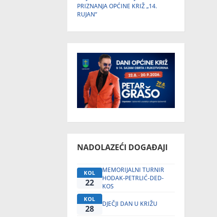
PRIZNANJA OPĆINE KRIŽ „14.
RUJAN“
NADOLAZEĆI DOGAĐAJI
MEMORIJALNI TURNIR
KOL
HODAK-PETRLIĆ-DED-
22
KOS
KOL
DJEČJI DAN U KRIŽU
28