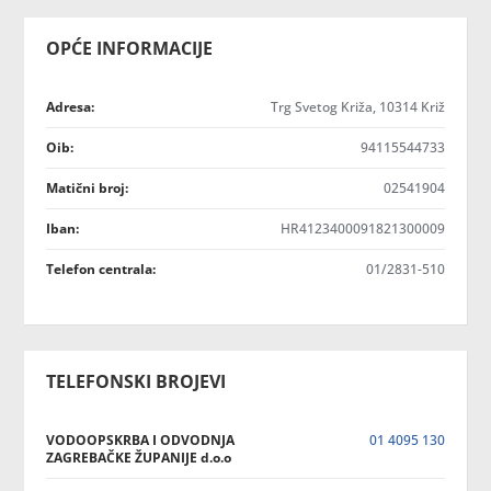
OPĆE INFORMACIJE
Adresa:
Trg Svetog Križa, 10314 Križ
Oib:
94115544733
Matični broj:
02541904
Iban:
HR4123400091821300009
Telefon centrala:
01/2831-510
TELEFONSKI BROJEVI
VODOOPSKRBA I ODVODNJA
01 4095 130
ZAGREBAČKE ŽUPANIJE d.o.o