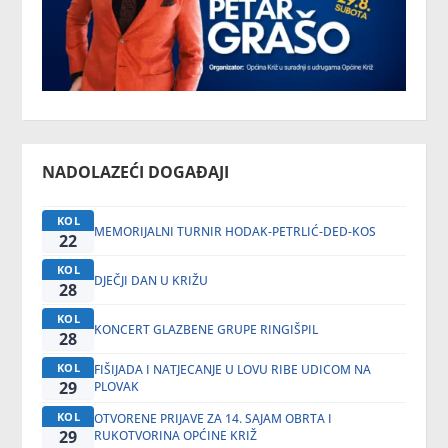
NADOLAZEĆI DOGAĐAJI
KOL
MEMORIJALNI TURNIR HODAK-PETRLIĆ-DED-KOS
22
KOL
DJEČJI DAN U KRIŽU
28
KOL
KONCERT GLAZBENE GRUPE RINGIŠPIL
28
KOL
FIŠIJADA I NATJECANJE U LOVU RIBE UDICOM NA
29
PLOVAK
KOL
OTVORENE PRIJAVE ZA 14. SAJAM OBRTA I
29
RUKOTVORINA OPĆINE KRIŽ