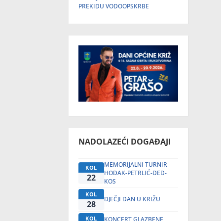
PREKIDU VODOOPSKRBE
NADOLAZEĆI DOGAĐAJI
MEMORIJALNI TURNIR
KOL
HODAK-PETRLIĆ-DED-
22
KOS
KOL
DJEČJI DAN U KRIŽU
28
KOL
KONCERT GLAZBENE