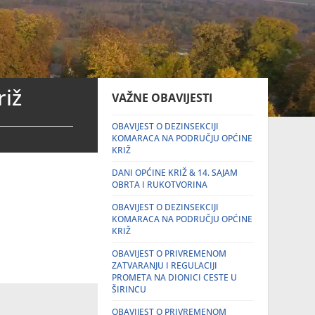
riž
VAŽNE OBAVIJESTI
OBAVIJEST O DEZINSEKCIJI
KOMARACA NA PODRUČJU OPĆINE
KRIŽ
DANI OPĆINE KRIŽ & 14. SAJAM
OBRTA I RUKOTVORINA
OBAVIJEST O DEZINSEKCIJI
KOMARACA NA PODRUČJU OPĆINE
KRIŽ
OBAVIJEST O PRIVREMENOM
ZATVARANJU I REGULACIJI
PROMETA NA DIONICI CESTE U
ŠIRINCU
OBAVIJEST O PRIVREMENOM