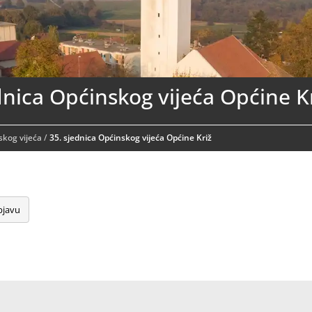
dnica Općinskog vijeća Općine K
skog vijeća
/
35. sjednica Općinskog vijeća Općine Križ
bjavu