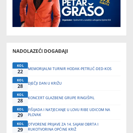
NADOLAZEĆI DOGAĐAJI
KOL
MEMORIJALNI TURNIR HODAK-PETRLIĆ-DED-KOS
22
KOL
DJEČJI DAN U KRIŽU
28
KOL
KONCERT GLAZBENE GRUPE RINGIŠPIL
28
KOL
FIŠIJADA I NATJECANJE U LOVU RIBE UDICOM NA
29
PLOVAK
KOL
OTVORENE PRIJAVE ZA 14. SAJAM OBRTA I
29
RUKOTVORINA OPĆINE KRIŽ