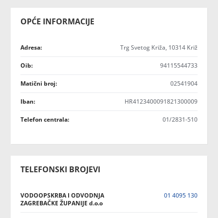
OPĆE INFORMACIJE
Adresa:
Trg Svetog Križa, 10314 Križ
Oib:
94115544733
Matični broj:
02541904
Iban:
HR4123400091821300009
Telefon centrala:
01/2831-510
TELEFONSKI BROJEVI
VODOOPSKRBA I ODVODNJA
01 4095 130
ZAGREBAČKE ŽUPANIJE d.o.o