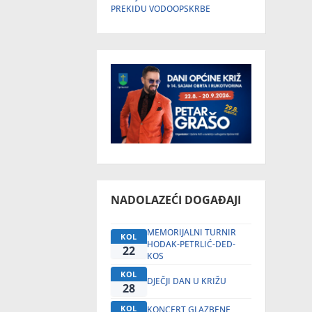
PREKIDU VODOOPSKRBE
NADOLAZEĆI DOGAĐAJI
MEMORIJALNI TURNIR
KOL
HODAK-PETRLIĆ-DED-
22
KOS
KOL
DJEČJI DAN U KRIŽU
28
KOL
KONCERT GLAZBENE