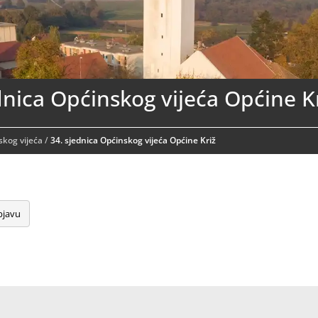
dnica Općinskog vijeća Općine K
skog vijeća
/
34. sjednica Općinskog vijeća Općine Križ
bjavu