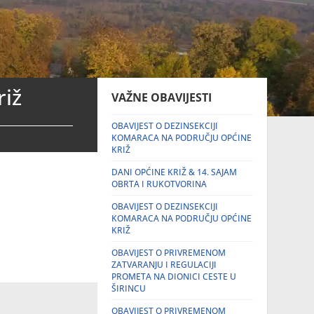
riž
VAŽNE OBAVIJESTI
OBAVIJEST O DEZINSEKCIJI
KOMARACA NA PODRUČJU OPĆINE
KRIŽ
DANI OPĆINE KRIŽ & 14. SAJAM
OBRTA I RUKOTVORINA
OBAVIJEST O DEZINSEKCIJI
KOMARACA NA PODRUČJU OPĆINE
KRIŽ
OBAVIJEST O PRIVREMENOM
ZATVARANJU I REGULACIJI
PROMETA NA DIONICI CESTE U
ŠIRINCU
OBAVIJEST O PRIVREMENOM