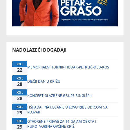
NADOLAZEĆI DOGAĐAJI
KOL
MEMORIJALNI TURNIR HODAK-PETRLIĆ-DED-KOS
22
KOL
DJEČJI DAN U KRIŽU
28
KOL
KONCERT GLAZBENE GRUPE RINGIŠPIL
28
KOL
FIŠIJADA I NATJECANJE U LOVU RIBE UDICOM NA
29
PLOVAK
KOL
OTVORENE PRIJAVE ZA 14. SAJAM OBRTA I
29
RUKOTVORINA OPĆINE KRIŽ