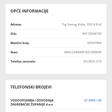
OPĆE INFORMACIJE
Adresa:
Trg Svetog Križa, 10314 Križ
Oib:
94115544733
Matični broj:
02541904
Iban:
HR4123400091821300009
Telefon centrala:
01/2831-510
TELEFONSKI BROJEVI
VODOOPSKRBA I ODVODNJA
01 4095 130
ZAGREBAČKE ŽUPANIJE d.o.o