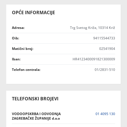
OPĆE INFORMACIJE
Adresa:
Trg Svetog Križa, 10314 Križ
Oib:
94115544733
Matični broj:
02541904
Iban:
HR4123400091821300009
Telefon centrala:
01/2831-510
TELEFONSKI BROJEVI
VODOOPSKRBA I ODVODNJA
01 4095 130
ZAGREBAČKE ŽUPANIJE d.o.o