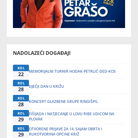
NADOLAZEĆI DOGAĐAJI
KOL
MEMORIJALNI TURNIR HODAK-PETRLIĆ-DED-KOS
22
KOL
DJEČJI DAN U KRIŽU
28
KOL
KONCERT GLAZBENE GRUPE RINGIŠPIL
28
KOL
FIŠIJADA I NATJECANJE U LOVU RIBE UDICOM NA
29
PLOVAK
KOL
OTVORENE PRIJAVE ZA 14. SAJAM OBRTA I
29
RUKOTVORINA OPĆINE KRIŽ