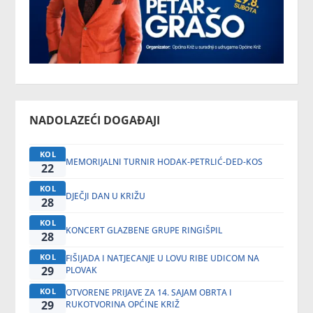
NADOLAZEĆI DOGAĐAJI
KOL
MEMORIJALNI TURNIR HODAK-PETRLIĆ-DED-KOS
22
KOL
DJEČJI DAN U KRIŽU
28
KOL
KONCERT GLAZBENE GRUPE RINGIŠPIL
28
KOL
FIŠIJADA I NATJECANJE U LOVU RIBE UDICOM NA
29
PLOVAK
KOL
OTVORENE PRIJAVE ZA 14. SAJAM OBRTA I
29
RUKOTVORINA OPĆINE KRIŽ