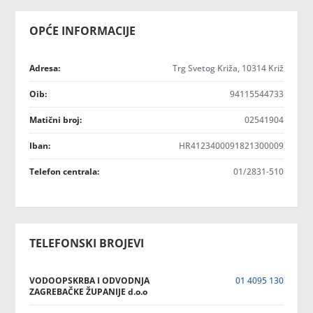
OPĆE INFORMACIJE
Adresa:
Trg Svetog Križa, 10314 Križ
Oib:
94115544733
Matični broj:
02541904
Iban:
HR4123400091821300009
Telefon centrala:
01/2831-510
TELEFONSKI BROJEVI
VODOOPSKRBA I ODVODNJA
01 4095 130
ZAGREBAČKE ŽUPANIJE d.o.o