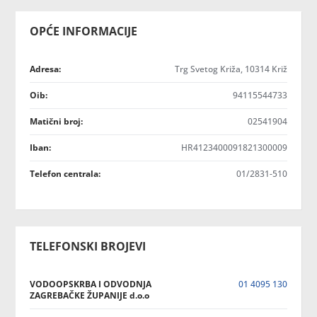
OPĆE INFORMACIJE
Adresa:
Trg Svetog Križa, 10314 Križ
Oib:
94115544733
Matični broj:
02541904
Iban:
HR4123400091821300009
Telefon centrala:
01/2831-510
TELEFONSKI BROJEVI
VODOOPSKRBA I ODVODNJA
01 4095 130
ZAGREBAČKE ŽUPANIJE d.o.o