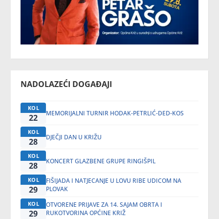
NADOLAZEĆI DOGAĐAJI
KOL
MEMORIJALNI TURNIR HODAK-PETRLIĆ-DED-KOS
22
KOL
DJEČJI DAN U KRIŽU
28
KOL
KONCERT GLAZBENE GRUPE RINGIŠPIL
28
KOL
FIŠIJADA I NATJECANJE U LOVU RIBE UDICOM NA
29
PLOVAK
KOL
OTVORENE PRIJAVE ZA 14. SAJAM OBRTA I
29
RUKOTVORINA OPĆINE KRIŽ