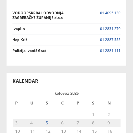
VODOOPSKRBA I ODVODNJA
01 4095 130
ZAGREBAČKE ŽUPANIJE d.o.o
Ivaplin
01 2831 270
Hep Križ
01 2887 555
Policija Ivanić Grad
01 2881 111
KALENDAR
kolovoz 2026
P
U
S
Č
P
S
N
1
2
3
4
5
6
7
8
9
10
11
12
13
14
15
16