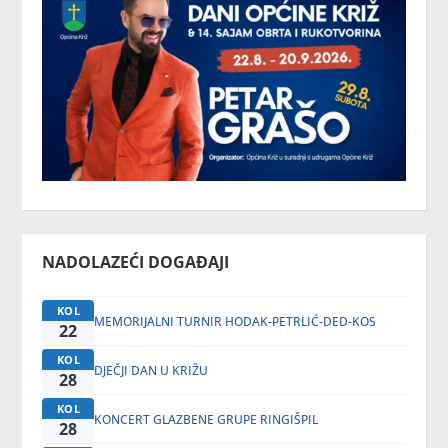
NADOLAZEĆI DOGAĐAJI
KOL
MEMORIJALNI TURNIR HODAK-PETRLIĆ-DED-KOS
22
KOL
DJEČJI DAN U KRIŽU
28
KOL
KONCERT GLAZBENE GRUPE RINGIŠPIL
28