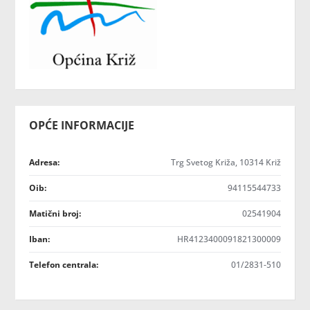
OPĆE INFORMACIJE
Adresa:
Trg Svetog Križa, 10314 Križ
Oib:
94115544733
Matični broj:
02541904
Iban:
HR4123400091821300009
Telefon centrala:
01/2831-510