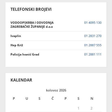
TELEFONSKI BROJEVI
VODOOPSKRBA I ODVODNJA
01 4095 130
ZAGREBAČKE ŽUPANIJE d.o.o
Ivaplin
01 2831 270
Hep Križ
01 2887 555
Policija Ivanić Grad
01 2881 111
KALENDAR
kolovoz 2026
P
U
S
Č
P
S
N
1
2