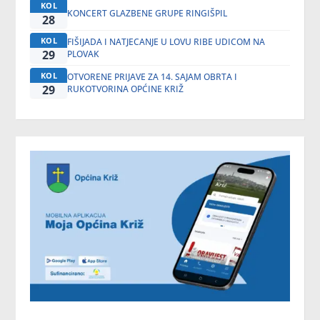
KOL
KONCERT GLAZBENE GRUPE RINGIŠPIL
28
KOL
FIŠIJADA I NATJECANJE U LOVU RIBE UDICOM NA
29
PLOVAK
KOL
OTVORENE PRIJAVE ZA 14. SAJAM OBRTA I
29
RUKOTVORINA OPĆINE KRIŽ