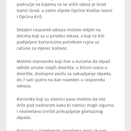
područje na kojemu će se vršiti odvoz je Grad
Ivanić-Grad, a zatim slijede Općine Kloštar Ivanić
i Općina Križ.
Detaljni raspored odvoza možete vidjeti na
letcima koji su u privitku teksta, a koji će biti
podijeljeni korisnicima početkom rujna uz
račune za mjesec kolovoz.
Molimo stanovnike koji žive u kućama da otpad
odlože unutar svojih dvorišta, u blizini ulaza u
dvorište, dostupno vozilu za sakupljanje otpada,
do 7 sati ujutro na dan naveden u rasporedu
odvoza.
Korisnike koji su vlasnici pasa molimo da iste
drže pod nadzorom kako bi radnici mogli sigurno
i neometano izvršiti prikupljanje glomaznog
otpada.
Korisnici u stambenim zgradama moći će svoj