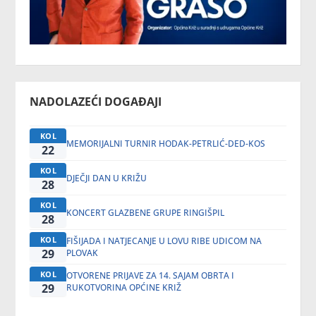
NADOLAZEĆI DOGAĐAJI
KOL
MEMORIJALNI TURNIR HODAK-PETRLIĆ-DED-KOS
22
KOL
DJEČJI DAN U KRIŽU
28
KOL
KONCERT GLAZBENE GRUPE RINGIŠPIL
28
KOL
FIŠIJADA I NATJECANJE U LOVU RIBE UDICOM NA
29
PLOVAK
KOL
OTVORENE PRIJAVE ZA 14. SAJAM OBRTA I
29
RUKOTVORINA OPĆINE KRIŽ