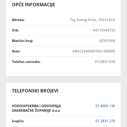
OPĆE INFORMACIJE
Adresa:
Trg Svetog Križa, 10314 Križ
Oib:
94115544733
Matični broj:
02541904
Iban:
HR4123400091821300009
Telefon centrala:
01/2831-510
TELEFONSKI BROJEVI
VODOOPSKRBA I ODVODNJA
01 4095 130
ZAGREBAČKE ŽUPANIJE d.o.o
Ivaplin
01 2831 270