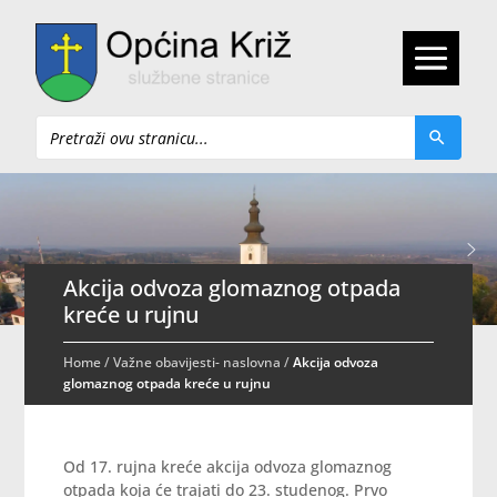
Pretraži
Akcija odvoza glomaznog otpada
kreće u rujnu
Home
/
Važne obavijesti- naslovna
/
Akcija odvoza
glomaznog otpada kreće u rujnu
Od 17. rujna kreće akcija odvoza glomaznog
otpada koja će trajati do 23. studenog. Prvo