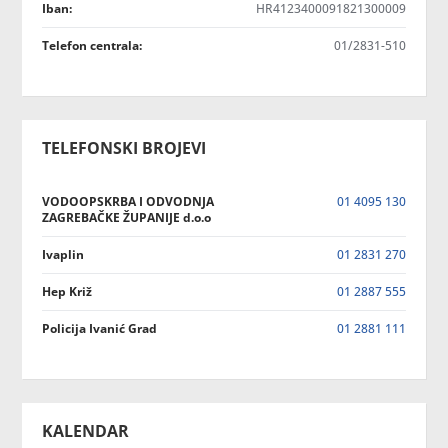
Iban:
HR4123400091821300009
Telefon centrala:
01/2831-510
TELEFONSKI BROJEVI
VODOOPSKRBA I ODVODNJA
01 4095 130
ZAGREBAČKE ŽUPANIJE d.o.o
Ivaplin
01 2831 270
Hep Križ
01 2887 555
Policija Ivanić Grad
01 2881 111
KALENDAR