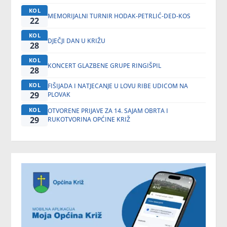
KOL
MEMORIJALNI TURNIR HODAK-PETRLIĆ-DED-KOS
22
KOL
DJEČJI DAN U KRIŽU
28
KOL
KONCERT GLAZBENE GRUPE RINGIŠPIL
28
KOL
FIŠIJADA I NATJECANJE U LOVU RIBE UDICOM NA
29
PLOVAK
KOL
OTVORENE PRIJAVE ZA 14. SAJAM OBRTA I
29
RUKOTVORINA OPĆINE KRIŽ