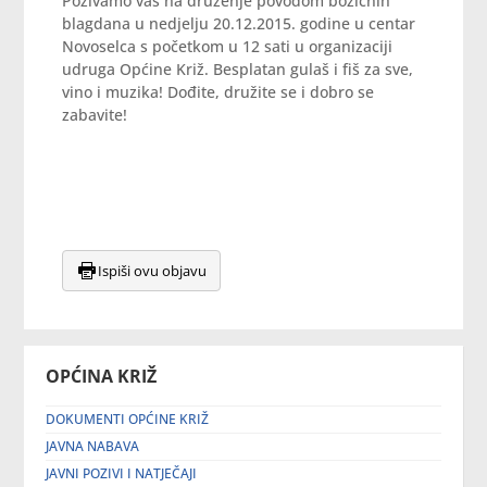
Pozivamo vas na druženje povodom božićnih
blagdana u nedjelju 20.12.2015. godine u centar
Novoselca s početkom u 12 sati u organizaciji
udruga Općine Križ. Besplatan gulaš i fiš za sve,
vino i muzika! Dođite, družite se i dobro se
zabavite!
Ispiši ovu objavu
OPĆINA KRIŽ
DOKUMENTI OPĆINE KRIŽ
JAVNA NABAVA
JAVNI POZIVI I NATJEČAJI