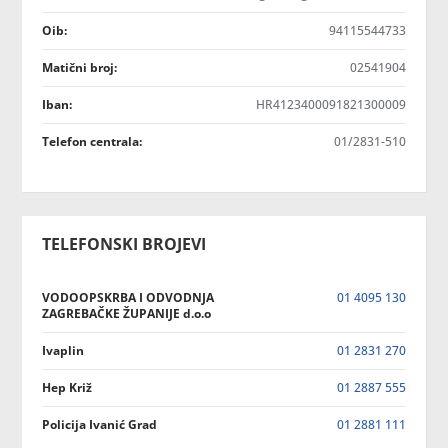
Oib:
94115544733
Matični broj:
02541904
Iban:
HR4123400091821300009
Telefon centrala:
01/2831-510
TELEFONSKI BROJEVI
VODOOPSKRBA I ODVODNJA
01 4095 130
ZAGREBAČKE ŽUPANIJE d.o.o
Ivaplin
01 2831 270
Hep Križ
01 2887 555
Policija Ivanić Grad
01 2881 111