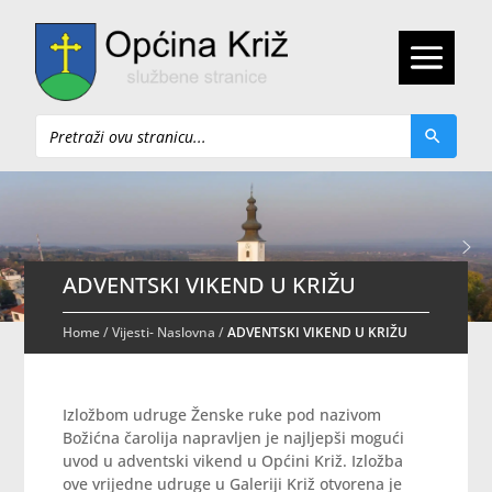
Pretraži
ADVENTSKI VIKEND U KRIŽU
Home
/
Vijesti- Naslovna
/
ADVENTSKI VIKEND U KRIŽU
Izložbom udruge Ženske ruke pod nazivom
Božićna čarolija napravljen je najljepši mogući
uvod u adventski vikend u Općini Križ. Izložba
ove vrijedne udruge u Galeriji Križ otvorena je