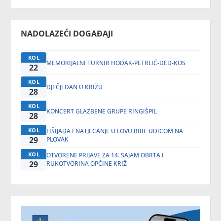
NADOLAZEĆI DOGAĐAJI
KOL
MEMORIJALNI TURNIR HODAK-PETRLIĆ-DED-KOS
22
KOL
DJEČJI DAN U KRIŽU
28
KOL
KONCERT GLAZBENE GRUPE RINGIŠPIL
28
KOL
FIŠIJADA I NATJECANJE U LOVU RIBE UDICOM NA
29
PLOVAK
KOL
OTVORENE PRIJAVE ZA 14. SAJAM OBRTA I
29
RUKOTVORINA OPĆINE KRIŽ