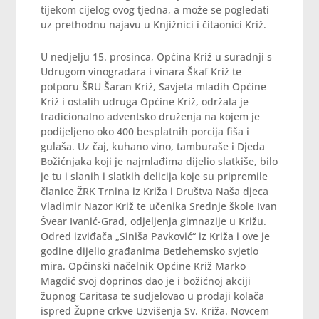
tijekom cijelog ovog tjedna, a može se pogledati
uz prethodnu najavu u Knjižnici i čitaonici Križ.
U nedjelju 15. prosinca, Općina Križ u suradnji s
Udrugom vinogradara i vinara Škaf Križ te
potporu ŠRU Šaran Križ, Savjeta mladih Općine
Križ i ostalih udruga Općine Križ, održala je
tradicionalno adventsko druženja na kojem je
podijeljeno oko 400 besplatnih porcija fiša i
gulaša. Uz čaj, kuhano vino, tamburaše i Djeda
Božićnjaka koji je najmlađima dijelio slatkiše, bilo
je tu i slanih i slatkih delicija koje su pripremile
članice ŽRK Trnina iz Križa i Društva Naša djeca
Vladimir Nazor Križ te učenika Srednje škole Ivan
Švear Ivanić-Grad, odjeljenja gimnazije u Križu.
Odred izviđača „Siniša Pavković“ iz Križa i ove je
godine dijelio građanima Betlehemsko svjetlo
mira. Općinski načelnik Općine Križ Marko
Magdić svoj doprinos dao je i božićnoj akciji
župnog Caritasa te sudjelovao u prodaji kolača
ispred Župne crkve Uzvišenja Sv. Križa. Novcem