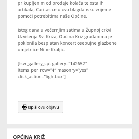
prikupljenim od prodaje kolača te ostalih
artikala, Caritas će u ovo blagdansko vrijeme
pomoći potrebitima naše Općine.
Istog dana u večernjim satima u Župnoj crkvi
Uzvišenja Sv. Križa, Općina Križ građanima je
poklonila besplatan koncert osebujne glazbene
umjetnice Nine Kraljić.
[lsvr_gallery_cpt gallery=”142652″
items_per_row=”4″ masonry=”yes”
click_action=”lightbox”]
Ispiši ovu objavu
OPĆINA KRIŽ