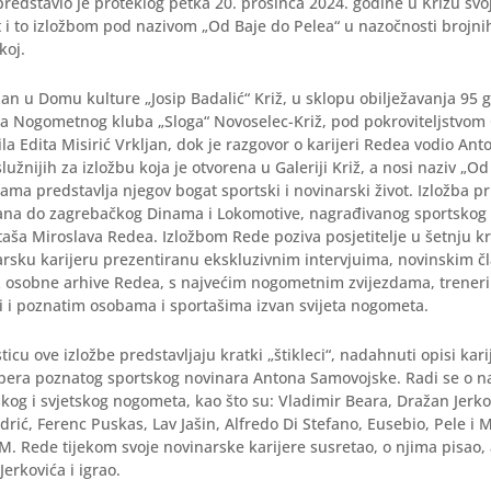
redstavio je proteklog petka 20. prosinca 2024. godine u Križu svoj
t i to izložbom pod nazivom „Od Baje do Pelea“ u nazočnosti brojnih
koj.
an u Domu kulture „Josip Badalić“ Križ, u sklopu obilježavanja 95 
da Nogometnog kluba „Sloga“ Novoselec-Križ, pod pokroviteljstvom 
la Edita Misirić Vrkljan, dok je razgovor o karijeri Redea vodio An
lužnijih za izložbu koja je otvorena u Galeriji Križ, a nosi naziv „O
tama predstavlja njegov bogat sportski i novinarski život. Izložba 
zana do zagrebačkog Dinama i Lokomotive, nagrađivanog sportskog 
aša Miroslava Redea. Izložbom Rede poziva posjetitelje u šetnju k
arsku karijeru prezentiranu ekskluzivnim intervjuima, novinskim č
iz osobne arhive Redea, s najvećim nogometnim zvijezdama, trener
li i poznatim osobama i sportašima izvan svijeta nogometa.
icu ove izložbe predstavljaju kratki „štikleci“, nadahnuti opisi kar
pera poznatog sportskog novinara Antona Samovojske. Radi se o n
og i svjetskog nogometa, kao što su: Vladimir Beara, Dražan Jerko
rić, Ferenc Puskas, Lav Jašin, Alfredo Di Stefano, Eusebio, Pele i
 M. Rede tijekom svoje novinarske karijere susretao, o njima pisao,
erkovića i igrao.