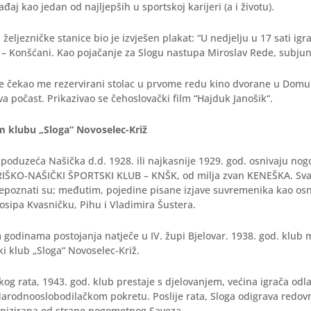
aj kao jedan od najljepših u sportskoj karijeri (a i životu).
željezničke stanice bio je izvješen plakat: “U nedjelju u 17 sati igra
– Konšćani. Kao pojačanje za Slogu nastupa Miroslav Rede, subjuni
 čekao me rezervirani stolac u prvome redu kino dvorane u Domu
a počast. Prikazivao se čehoslovački film “Hajduk Janošik“.
klubu „Sloga“ Novoselec-Križ
poduzeća Našička d.d. 1928. ili najkasnije 1929. god. osnivaju no
ŠKO-NAŠIČKI ŠPORTSKI KLUB – KNŠK, od milja zvan KENEŠKA. Sva
nepoznati su; međutim, pojedine pisane izjave suvremenika kao os
Josipa Kvasničku, Pihu i Vladimira Šustera.
 godinama postojanja natječe u IV. župi Bjelovar. 1938. god. klub m
ki klub „Sloga“ Novoselec-Križ.
skog rata, 1943. god. klub prestaje s djelovanjem, većina igrača odla
Narodnooslobodilačkom pokretu. Poslije rata, Sloga odigrava redo
anizirana od strane nogometnog Saveza.