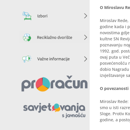
O Miroslavu R
Miroslav Rede, 
godine kada i p
novostima gdje
kultne SN Revi
poznavanju nog
1992. god. post
ovaj puta u Več
posvećenošću n
dobio Nagradu 
izvještavanje s
O povezanosti 
Miroslav Rede: 
smo u isti raz
Sloge. Protiv Ko
godine, a posto