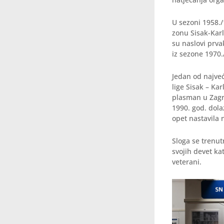
U sezoni 1958.
zonu Sisak-Karl
su naslovi prva
iz sezone 1970.
Jedan od najveć
lige Sisak – Ka
plasman u Zagr
1990. god. dola
opet nastavila 
Sloga se trenu
svojih devet kate
veterani.