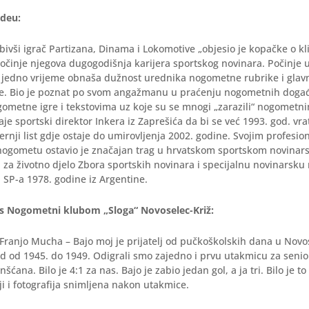
edeu:
bivši igrač Partizana, Dinama i Lokomotive „objesio je kopačke o kl
očinje njegova dugogodišnja karijera sportskog novinara. Počinje 
 jedno vrijeme obnaša dužnost urednika nogometne rubrike i glav
je. Bio je poznat po svom angažmanu u praćenju nogometnih događ
ometne igre i tekstovima uz koje su se mnogi „zarazili“ nogometn
aje sportski direktor Inkera iz Zaprešića da bi se već 1993. god. vra
ernji list gdje ostaje do umirovljenja 2002. godine. Svojim profesi
ogometu ostavio je značajan trag u hrvatskom sportskom novinarstv
za životno djelo Zbora sportskih novinara i specijalnu novinarsku
a SP-a 1978. godine iz Argentine.
s Nogometni klubom „Sloga“ Novoselec-Križ:
Franjo Mucha – Bajo moj je prijatelj od pučkoškolskih dana u Novose
red od 1945. do 1949. Odigrali smo zajedno i prvu utakmicu za se
nšćana. Bilo je 4:1 za nas. Bajo je zabio jedan gol, a ja tri. Bilo je to
ji i fotografija snimljena nakon utakmice.