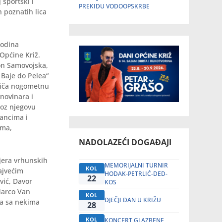
 sportski i
PREKIDU VODOOPSKRBE
 poznatih lica
godina
Općine Križ.
ton Samovojska,
d Baje do Pelea“
priča nogometnu
novinara i
roz njegovu
lancima i
ima,
NADOLAZEĆI DOGAĐAJI
ijera vrhunskih
MEMORIJALNI TURNIR
KOL
ajvećim
HODAK-PETRLIĆ-DED-
22
vić, Davor
KOS
 Marco Van
KOL
DJEČJI DAN U KRIŽU
 a sa nekima
28
KOL
KONCERT GLAZBENE