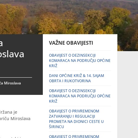
a
VAŽNE OBAVIJESTI
oslava
OBAVIJEST O DEZINSEKCIJI
KOMARACA NA PODRUČJU OPĆINE
KRIŽ
DANI OPĆINE KRIŽ & 14. SAJAM
OBRTA I RUKOTVORINA
ča Miroslava
OBAVIJEST O DEZINSEKCIJI
KOMARACA NA PODRUČJU OPĆINE
KRIŽ
OBAVIJEST O PRIVREMENOM
ržana je
ZATVARANJU I REGULACIJI
priču Miroslava
PROMETA NA DIONICI CESTE U
ŠIRINCU
OBAVIJEST O PRIVREMENOM