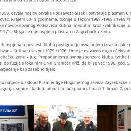
/1959. osvaja naslov prvaka Podsaveza Sisak i ostvaruje plasman 
ovac. Krajem 60-ih godinama, točnije u sezoni 1968./1969 i 1969./1
ka novoosnovanog Podsaveza Kutina, međutim kroz kvalifikacije, uk
/1971., Sloga se nije uspjela plasirati u Zagrebačku zonu.
ih uspjeha u povijesti kluba postignut je osvajanjem izrazito ja
rlovac – Kutina u sezoni 1975./1976.,čime je ostvaren dugo očekivani
ebačku zonu – Jug. Propadanjem glavnog sponzora kluba, tvrtke D
zi do fuzije s lokalnim ONK Graničar Križ, da bi se već 1996. god. Sl
natjecanje kao zasebno tijelo.
tno natječe u sklopu Premier lige Nogometnog saveza Zagrebačke ž
gorija: seniori, kadeti, pioniri, mlađi pioniri, limači 1, limači 2, prsti