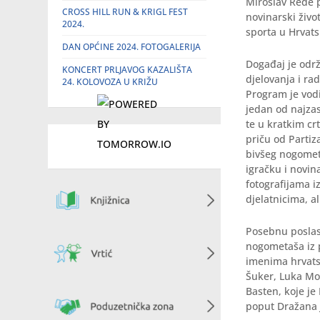
Miroslav Rede p
CROSS HILL RUN & KRIGL FEST
novinarski živo
2024.
sporta u Hrvats
DAN OPĆINE 2024. FOTOGALERIJA
Događaj je održ
KONCERT PRLJAVOG KAZALIŠTA
djelovanja i ra
24. KOLOVOZA U KRIŽU
Program je vodi
jedan od najzas
te u kratkim cr
priču od Parti
bivšeg nogomet
igračku i novin
fotografijama 
djelatnicima, a
Posebnu poslast
nogometaša iz 
imenima hrvatsk
Šuker, Luka Mod
Basten, koje je
poput Dražana J