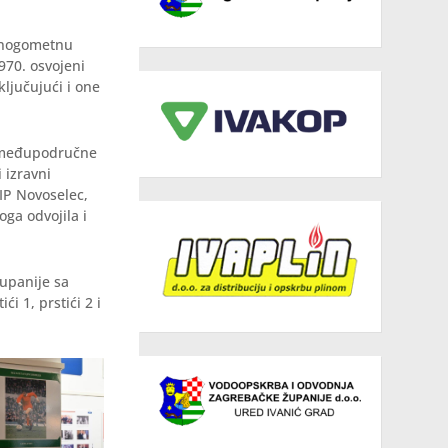
u nogometnu
970. osvojeni
ljučujući i one
ke međupodručne
 izravni
IP Novoselec,
oga odvojila i
upanije sa
ći 1, prstići 2 i