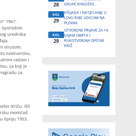
28
GRUPE RINGIŠPIL
FIŠIJADA I NATJECANJE U
KOL
LOVU RIBE UDICOM NA
29
in“ 1967.
PLOVAK
u Sportskim
OTVORENE PRIJAVE ZA 14.
nog urednika
KOL
SAJAM OBRTA I
29
aja,
RUKOTVORINA OPĆINE
KRIŽ
im virusom.
tio novinarstvu,
onalnim radom i
u, za koji je
 nagradu za
lec-Križu. Išli
niorsku momčad
 u lipnju 1953.