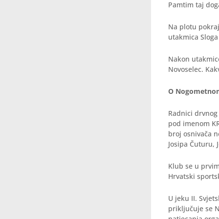
Pamtim taj događ
Na plotu pokraj 
utakmica Sloga 
Nakon utakmice
Novoselec. Kakv
O Nogometnom 
Radnici drvnog 
pod imenom KRI
broj osnivača 
Josipa Čuturu, 
Klub se u prvim
Hrvatski sports
U jeku II. Svjet
priključuje se 
natjecanja org