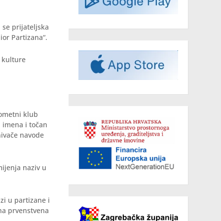
 se prijateljska
or Partizana“.
 kulture
gometni klub
 imena i točan
nivače navode
ijenja naziv u
zi u partizane i
vna prvenstvena