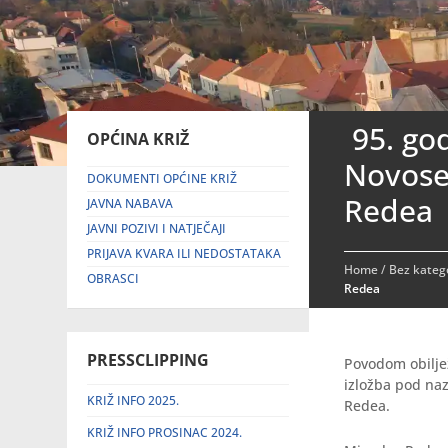
95. go
OPĆINA KRIŽ
Novosel
DOKUMENTI OPĆINE KRIŽ
Redea
JAVNA NABAVA
JAVNI POZIVI I NATJEČAJI
PRIJAVA KVARA ILI NEDOSTATAKA
Home
/
Bez katego
OBRASCI
Redea
PRESSCLIPPING
Povodom obilje
izložba pod na
KRIŽ INFO 2025.
Redea.
KRIŽ INFO PROSINAC 2024.