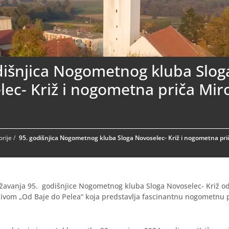
dišnjica Nogometnog kluba Slog
ec- Križ i nogometna priča Mir
rije
/
95. godišnjica Nogometnog kluba Sloga Novoselec- Križ i nogometna pri
žavanja 95. godišnjice Nogometnog kluba Sloga Novoselec- Križ od
zivom „Od Baje do Pelea“ koja predstavlja fascinantnu nogometnu 