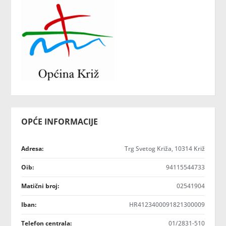
OPĆE INFORMACIJE
Adresa:
Trg Svetog Križa, 10314 Križ
Oib:
94115544733
Matični broj:
02541904
Iban:
HR4123400091821300009
Telefon centrala:
01/2831-510