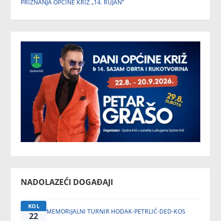
PRIZNANJA OPĆINE KRIŽ „14. RUJAN“
NADOLAZEĆI DOGAĐAJI
KOL
MEMORIJALNI TURNIR HODAK-PETRLIĆ-DED-KOS
22