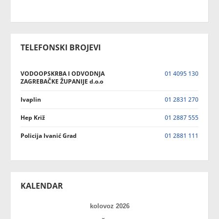
TELEFONSKI BROJEVI
VODOOPSKRBA I ODVODNJA
01 4095 130
ZAGREBAČKE ŽUPANIJE d.o.o
Ivaplin
01 2831 270
Hep Križ
01 2887 555
Policija Ivanić Grad
01 2881 111
KALENDAR
kolovoz 2026