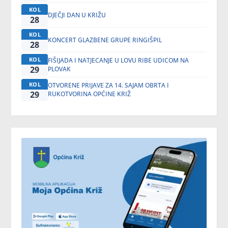
KOL
DJEČJI DAN U KRIŽU
28
KOL
KONCERT GLAZBENE GRUPE RINGIŠPIL
28
KOL
FIŠIJADA I NATJECANJE U LOVU RIBE UDICOM NA
29
PLOVAK
KOL
OTVORENE PRIJAVE ZA 14. SAJAM OBRTA I
29
RUKOTVORINA OPĆINE KRIŽ