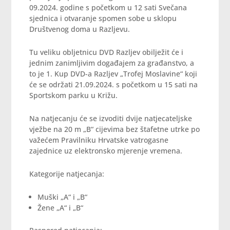
09.2024. godine s početkom u 12 sati Svečana
sjednica i otvaranje spomen sobe u sklopu
Društvenog doma u Razljevu.
Tu veliku obljetnicu DVD Razljev obilježit će i
jednim zanimljivim događajem za građanstvo, a
to je 1. Kup DVD-a Razljev „Trofej Moslavine“ koji
će se održati 21.09.2024. s početkom u 15 sati na
Sportskom parku u Križu.
Na natjecanju će se izvoditi dvije natjecateljske
vježbe na 20 m „B“ cijevima bez štafetne utrke po
važećem Pravilniku Hrvatske vatrogasne
zajednice uz elektronsko mjerenje vremena.
Kategorije natjecanja:
Muški „A“ i „B“
Žene „A“ i „B“