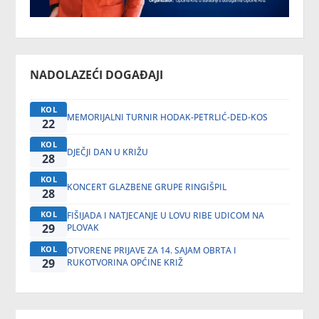
NADOLAZEĆI DOGAĐAJI
KOL
MEMORIJALNI TURNIR HODAK-PETRLIĆ-DED-KOS
22
KOL
DJEČJI DAN U KRIŽU
28
KOL
KONCERT GLAZBENE GRUPE RINGIŠPIL
28
KOL
FIŠIJADA I NATJECANJE U LOVU RIBE UDICOM NA
29
PLOVAK
KOL
OTVORENE PRIJAVE ZA 14. SAJAM OBRTA I
29
RUKOTVORINA OPĆINE KRIŽ