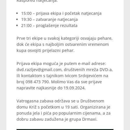
Raspored natjecanja:
15:00 – prijava ekipa i početak natjecanja
19:30 – zatvaranje natjecanja
21:00 – proglašenje rezultata
Prve tri ekipe u svakoj kategoriji osvajaju pehare,
dok će ekipa s najboljim ostvarenim vremenom
kupa osvojiti prijelazni pehar.
Prijava ekipa moguća je putem e-mail adrese:
dvd.razljev@gmail.com, društvenih mreža DVD-a,
ili kontaktom s tajnikom Ivicom Srdojevićem na
broj 098 473 790. Molimo Vas da sve prijave
napravite najkasnije do 19.09.2024.
Vatrogasna zabava održava se u Društvenom
domu Križ s početkom u 19 sati. Organizirana je
ponuda jela i pića po popularnim cijenama, a za
dobru zabavu zadužena je grupa Drmaxi.