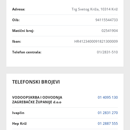
Adresa:
Trg Svetog Križa, 10314 Križ
Oib:
94115544733
Matični broj:
02541904
Iban:
HR4123400091821300009
Telefon centrala:
01/2831-510
TELEFONSKI BROJEVI
VODOOPSKRBA I ODVODNJA
01 4095 130
ZAGREBAČKE ŽUPANIJE d.o.o
Ivaplin
01 2831 270
Hep Križ
01 2887 555