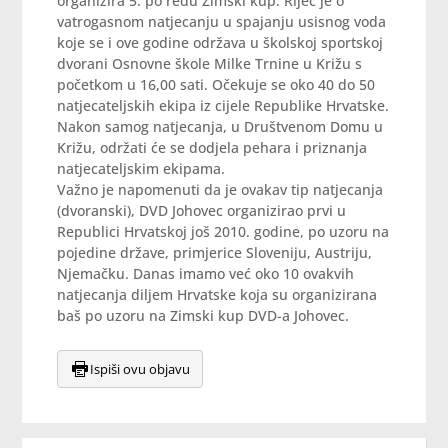
organizira 5. po redu Zimski kup. Riječ je o
vatrogasnom natjecanju u spajanju usisnog voda
koje se i ove godine održava u školskoj sportskoj
dvorani Osnovne škole Milke Trnine u Križu s
početkom u 16,00 sati. Očekuje se oko 40 do 50
natjecateljskih ekipa iz cijele Republike Hrvatske.
Nakon samog natjecanja, u Društvenom Domu u
Križu, održati će se dodjela pehara i priznanja
natjecateljskim ekipama.
Važno je napomenuti da je ovakav tip natjecanja
(dvoranski), DVD Johovec organizirao prvi u
Republici Hrvatskoj još 2010. godine, po uzoru na
pojedine države, primjerice Sloveniju, Austriju,
Njemačku. Danas imamo već oko 10 ovakvih
natjecanja diljem Hrvatske koja su organizirana
baš po uzoru na Zimski kup DVD-a Johovec.
Ispiši ovu objavu