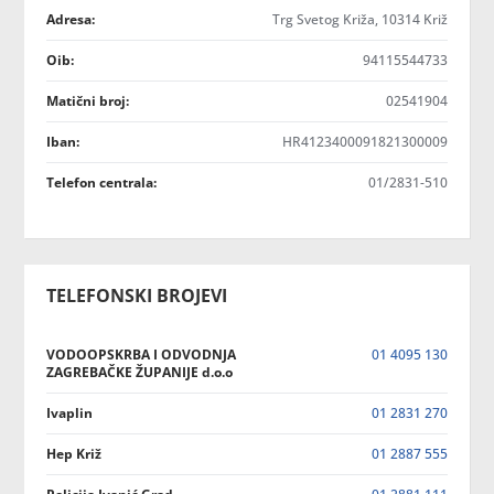
Adresa:
Trg Svetog Križa, 10314 Križ
Oib:
94115544733
Matični broj:
02541904
Iban:
HR4123400091821300009
Telefon centrala:
01/2831-510
TELEFONSKI BROJEVI
VODOOPSKRBA I ODVODNJA
01 4095 130
ZAGREBAČKE ŽUPANIJE d.o.o
Ivaplin
01 2831 270
Hep Križ
01 2887 555