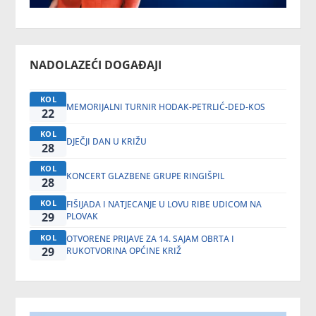
NADOLAZEĆI DOGAĐAJI
KOL
MEMORIJALNI TURNIR HODAK-PETRLIĆ-DED-KOS
22
KOL
DJEČJI DAN U KRIŽU
28
KOL
KONCERT GLAZBENE GRUPE RINGIŠPIL
28
KOL
FIŠIJADA I NATJECANJE U LOVU RIBE UDICOM NA
29
PLOVAK
KOL
OTVORENE PRIJAVE ZA 14. SAJAM OBRTA I
29
RUKOTVORINA OPĆINE KRIŽ