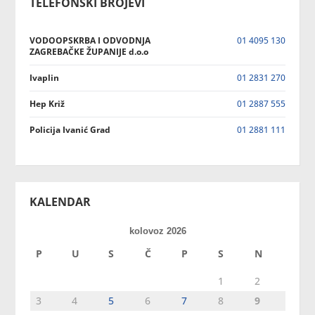
TELEFONSKI BROJEVI
VODOOPSKRBA I ODVODNJA
01 4095 130
ZAGREBAČKE ŽUPANIJE d.o.o
Ivaplin
01 2831 270
Hep Križ
01 2887 555
Policija Ivanić Grad
01 2881 111
KALENDAR
kolovoz 2026
P
U
S
Č
P
S
N
1
2
3
4
5
6
7
8
9