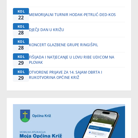
KOL
MEMORIJALNI TURNIR HODAK-PETRLIĆ-DED-KOS
22
KOL
DJEČJI DAN U KRIŽU
28
KOL
KONCERT GLAZBENE GRUPE RINGIŠPIL
28
KOL
FIŠIJADA I NATJECANJE U LOVU RIBE UDICOM NA
29
PLOVAK
KOL
OTVORENE PRIJAVE ZA 14. SAJAM OBRTA I
29
RUKOTVORINA OPĆINE KRIŽ