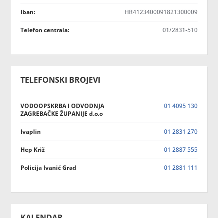
Iban:
HR4123400091821300009
Telefon centrala:
01/2831-510
TELEFONSKI BROJEVI
VODOOPSKRBA I ODVODNJA
01 4095 130
ZAGREBAČKE ŽUPANIJE d.o.o
Ivaplin
01 2831 270
Hep Križ
01 2887 555
Policija Ivanić Grad
01 2881 111
KALENDAR