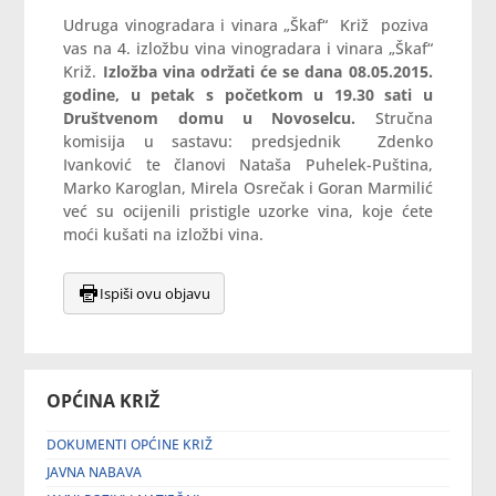
Udruga vinogradara i vinara „Škaf“ Križ poziva
vas na 4. izložbu vina vinogradara i vinara „Škaf“
Križ.
Izložba vina održati će se dana 08.05.2015.
godine, u petak s početkom u 19.30 sati u
Društvenom domu u Novoselcu.
Stručna
komisija u sastavu: predsjednik Zdenko
Ivanković te članovi Nataša Puhelek-Puština,
Marko Karoglan, Mirela Osrečak i Goran Marmilić
već su ocijenili pristigle uzorke vina, koje ćete
moći kušati na izložbi vina.
Ispiši ovu objavu
OPĆINA KRIŽ
DOKUMENTI OPĆINE KRIŽ
JAVNA NABAVA