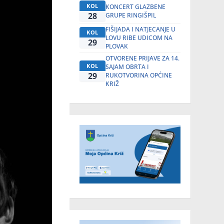
KOL
KONCERT GLAZBENE
28
GRUPE RINGIŠPIL
FIŠIJADA I NATJECANJE U
KOL
LOVU RIBE UDICOM NA
29
PLOVAK
OTVORENE PRIJAVE ZA 14.
KOL
SAJAM OBRTA I
29
RUKOTVORINA OPĆINE
KRIŽ