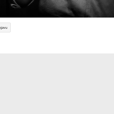
bjavu