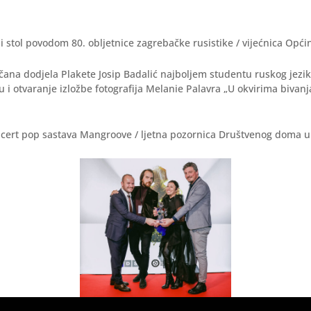
li stol povodom 80. obljetnice zagrebačke rusistike / vijećnica Opći
ečana dodjela Plakete Josip Badalić najboljem studentu ruskog jezik
u i otvaranje izložbe fotografija Melanie Palavra „U okvirima bivanja
oncert pop sastava Mangroove / ljetna pozornica Društvenog doma u