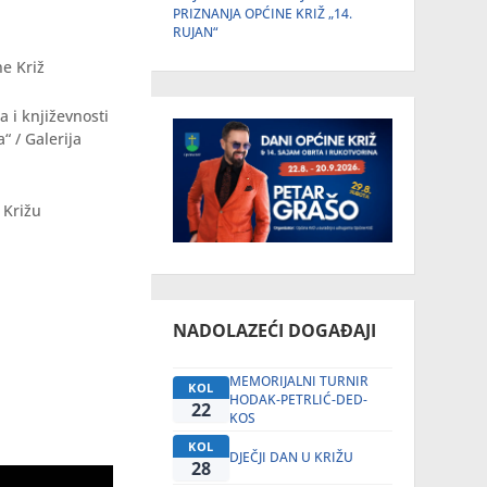
PRIZNANJA OPĆINE KRIŽ „14.
RUJAN“
ne Križ
a i književnosti
“ / Galerija
 Križu
NADOLAZEĆI DOGAĐAJI
MEMORIJALNI TURNIR
KOL
HODAK-PETRLIĆ-DED-
22
KOS
KOL
DJEČJI DAN U KRIŽU
28