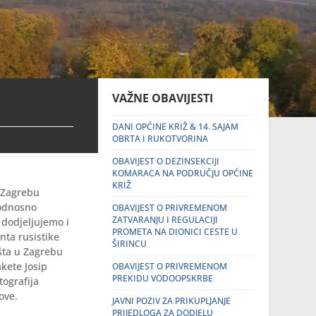
VAŽNE OBAVIJESTI
DANI OPĆINE KRIŽ & 14. SAJAM
OBRTA I RUKOTVORINA
OBAVIJEST O DEZINSEKCIJI
KOMARACA NA PODRUČJU OPĆINE
KRIŽ
u Zagrebu
 odnosno
OBAVIJEST O PRIVREMENOM
ZATVARANJU I REGULACIJI
 dodjeljujemo i
PROMETA NA DIONICI CESTE U
nta rusistike
ŠIRINCU
išta u Zagrebu
kete Josip
OBAVIJEST O PRIVREMENOM
PREKIDU VODOOPSKRBE
tografija
ove.
JAVNI POZIV ZA PRIKUPLJANJE
PRIJEDLOGA ZA DODJELU