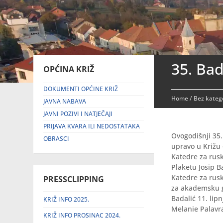
35. Bad
OPĆINA KRIŽ
DOKUMENTI OPĆINE KRIŽ
Home
/
Bez katego
JAVNA NABAVA
JAVNI POZIVI I NATJEČAJI
PRIJAVA KVARA ILI NEDOSTATAKA
Ovogodišnji 35.
OBRASCI
upravo u Križu 
Katedre za rusk
Plaketu Josip B
Katedre za rusk
PRESSCLIPPING
za akademsku g
Badalić 11. lip
KRIŽ INFO 2025.
Melanie Palavr
KRIŽ INFO PROSINAC 2024.