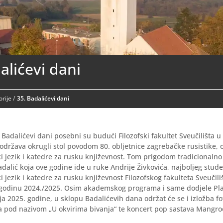
alićevi dani
rije
/
35. Badalićevi dani
 Badalićevi dani posebni su budući Filozofski fakultet Sveučilišta 
održava okrugli stol povodom 80. obljetnice zagrebačke rusistike,
i jezik i katedre za rusku književnost. Tom prigodom tradicionalno
adalić koja ove godine ide u ruke Andrije Živkovića, najboljeg stude
i jezik i katedre za rusku književnost Filozofskog fakulteta Sveučil
odinu 2024./2025. Osim akademskog programa i same dodjele Pla
nja 2025. godine, u sklopu Badalićevih dana održat će se i izložba fo
a pod nazivom „U okvirima bivanja“ te koncert pop sastava Mangro