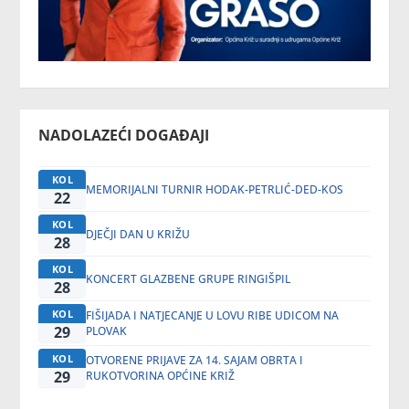
NADOLAZEĆI DOGAĐAJI
KOL
MEMORIJALNI TURNIR HODAK-PETRLIĆ-DED-KOS
22
KOL
DJEČJI DAN U KRIŽU
28
KOL
KONCERT GLAZBENE GRUPE RINGIŠPIL
28
KOL
FIŠIJADA I NATJECANJE U LOVU RIBE UDICOM NA
29
PLOVAK
KOL
OTVORENE PRIJAVE ZA 14. SAJAM OBRTA I
29
RUKOTVORINA OPĆINE KRIŽ