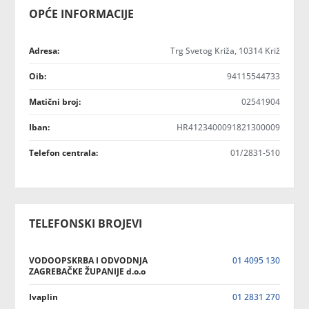
OPĆE INFORMACIJE
Adresa:
Trg Svetog Križa, 10314 Križ
Oib:
94115544733
Matični broj:
02541904
Iban:
HR4123400091821300009
Telefon centrala:
01/2831-510
TELEFONSKI BROJEVI
VODOOPSKRBA I ODVODNJA
01 4095 130
ZAGREBAČKE ŽUPANIJE d.o.o
Ivaplin
01 2831 270