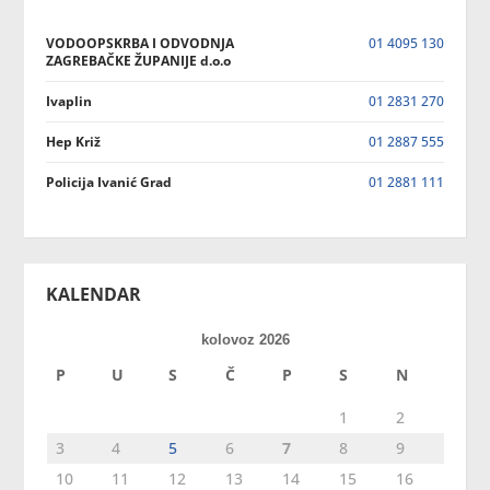
VODOOPSKRBA I ODVODNJA
01 4095 130
ZAGREBAČKE ŽUPANIJE d.o.o
Ivaplin
01 2831 270
Hep Križ
01 2887 555
Policija Ivanić Grad
01 2881 111
KALENDAR
kolovoz 2026
P
U
S
Č
P
S
N
1
2
3
4
5
6
7
8
9
10
11
12
13
14
15
16