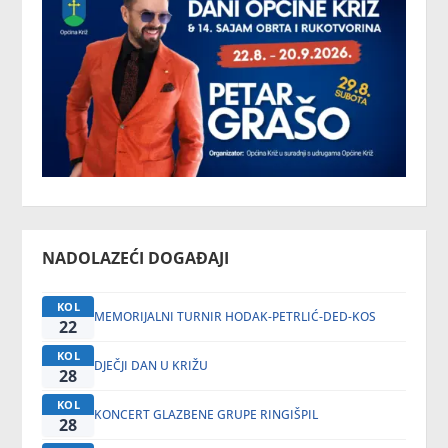
NADOLAZEĆI DOGAĐAJI
KOL
MEMORIJALNI TURNIR HODAK-PETRLIĆ-DED-KOS
22
KOL
DJEČJI DAN U KRIŽU
28
KOL
KONCERT GLAZBENE GRUPE RINGIŠPIL
28