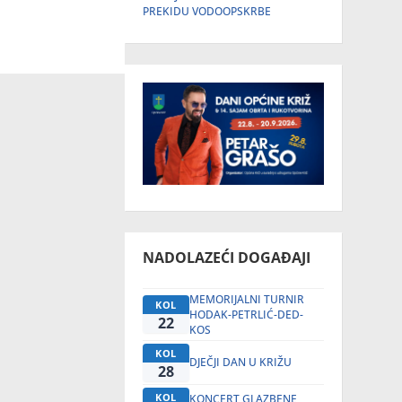
PREKIDU VODOOPSKRBE
NADOLAZEĆI DOGAĐAJI
MEMORIJALNI TURNIR
KOL
HODAK-PETRLIĆ-DED-
22
KOS
KOL
DJEČJI DAN U KRIŽU
28
KOL
KONCERT GLAZBENE