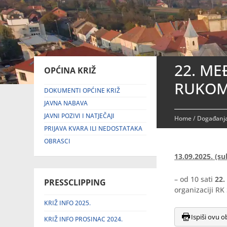
22. M
OPĆINA KRIŽ
RUKOM
DOKUMENTI OPĆINE KRIŽ
JAVNA NABAVA
JAVNI POZIVI I NATJEČAJI
Home
/
Događanja
PRIJAVA KVARA ILI NEDOSTATAKA
OBRASCI
13.09.2025. (su
– od 10 sati
22
PRESSCLIPPING
organizaciji RK
KRIŽ INFO 2025.
Ispiši ovu o
KRIŽ INFO PROSINAC 2024.