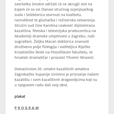
završetka Smotre održati će se okrugli stol na
kojem će se svi članovi stručnog ocjenjivačkog
suda i Selektorica osvrnuti na kvalitetu,
raznolikost te glumačka i režiserska ostvarenja.
Stručni sud čine Karolina Leaković diplomirana
kazališna, filmska i televizijska producentica na
Akademiji dramske umjetnosti u Zagrebu, naši
sugrađani, Željka Macan doktorica znanosti
društveno polje filologija i voditeljica Riječke
kroatističke škole na Filozofskom fakultetu, te
hrvatski dramatičar i prozaist Tihomir Mraović.
Domaćinstvo 20. smotre kazališnih amatera
Zagrebačke županije iznimno je priznanje našem
kazalištu i svim kazališnim dragovoljcima koji su
u njegovom radu dali svoj obol.
plakat
P R O G R A M