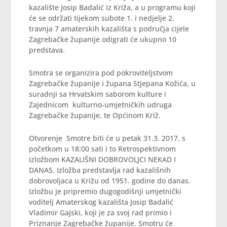
kazalište Josip Badalić iz Križa, a u programu koji
će se održati tijekom subote 1. i nedjelje 2.
travnja 7 amaterskih kazališta s područja cijele
Zagrebačke županije odigrati će ukupno 10
predstava.
Smotra se organizira pod pokroviteljstvom
Zagrebačke županije i župana Stjepana Kožića, u
suradnji sa Hrvatskim saborom kulture i
Zajednicom kulturno-umjetničkih udruga
Zagrebačke županije, te Općinom Križ.
Otvorenje Smotre biti će u petak 31.3. 2017. s
početkom u 18:00 sati i to Retrospektivnom
izložbom KAZALIŠNI DOBROVOLJCI NEKAD I
DANAS. Izložba predstavlja rad kazališnih
dobrovoljaca u Križu od 1951. godine do danas.
Izložbu je pripremio dugogodišnji umjetnički
voditelj Amaterskog kazališta Josip Badalić
Vladimir Gajski, koji je za svoj rad primio i
Priznanje Zagrebačke županije. Smotru će