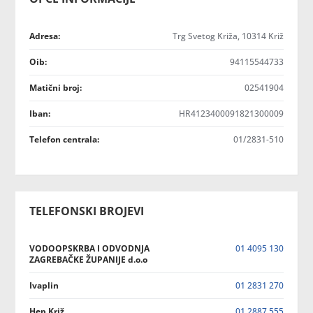
Adresa:
Trg Svetog Križa, 10314 Križ
Oib:
94115544733
Matični broj:
02541904
Iban:
HR4123400091821300009
Telefon centrala:
01/2831-510
TELEFONSKI BROJEVI
VODOOPSKRBA I ODVODNJA
01 4095 130
ZAGREBAČKE ŽUPANIJE d.o.o
Ivaplin
01 2831 270
Hep Križ
01 2887 555