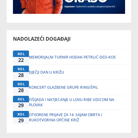
NADOLAZEĆI DOGAĐAJI
KOL
MEMORIJALNI TURNIR HODAK-PETRLIĆ-DED-KOS
22
KOL
DJEČJI DAN U KRIŽU
28
KOL
KONCERT GLAZBENE GRUPE RINGIŠPIL
28
KOL
FIŠIJADA I NATJECANJE U LOVU RIBE UDICOM NA
29
PLOVAK
KOL
OTVORENE PRIJAVE ZA 14. SAJAM OBRTA I
29
RUKOTVORINA OPĆINE KRIŽ