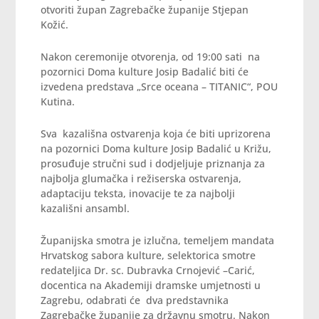
otvoriti župan Zagrebačke županije Stjepan
Kožić.
Nakon ceremonije otvorenja, od 19:00 sati na
pozornici Doma kulture Josip Badalić biti će
izvedena predstava „Srce oceana – TITANIC“, POU
Kutina.
Sva kazališna ostvarenja koja će biti uprizorena
na pozornici Doma kulture Josip Badalić u Križu,
prosuđuje stručni sud i dodjeljuje priznanja za
najbolja glumačka i režiserska ostvarenja,
adaptaciju teksta, inovacije te za najbolji
kazališni ansambl.
Županijska smotra je izlučna, temeljem mandata
Hrvatskog sabora kulture, selektorica smotre
redateljica Dr. sc. Dubravka Crnojević –Carić,
docentica na Akademiji dramske umjetnosti u
Zagrebu, odabrati će dva predstavnika
Zagrebačke županije za državnu smotru. Nakon