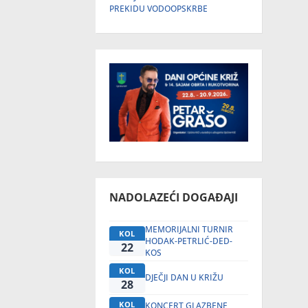
PREKIDU VODOOPSKRBE
NADOLAZEĆI DOGAĐAJI
MEMORIJALNI TURNIR
KOL
HODAK-PETRLIĆ-DED-
22
KOS
KOL
DJEČJI DAN U KRIŽU
28
KOL
KONCERT GLAZBENE