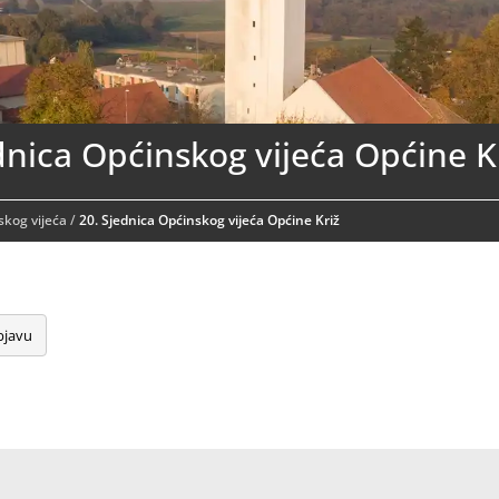
dnica Općinskog vijeća Općine K
skog vijeća
/
20. Sjednica Općinskog vijeća Općine Križ
bjavu