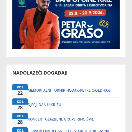
NADOLAZEĆI DOGAĐAJI
KOL
MEMORIJALNI TURNIR HODAK-PETRLIĆ-DED-KOS
22
KOL
DJEČJI DAN U KRIŽU
28
KOL
KONCERT GLAZBENE GRUPE RINGIŠPIL
28
KOL
FIŠIJADA I NATJECANJE U LOVU RIBE UDICOM NA