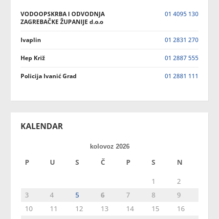
VODOOPSKRBA I ODVODNJA
01 4095 130
ZAGREBAČKE ŽUPANIJE d.o.o
Ivaplin
01 2831 270
Hep Križ
01 2887 555
Policija Ivanić Grad
01 2881 111
KALENDAR
kolovoz 2026
P
U
S
Č
P
S
N
1
2
3
4
5
6
7
8
9
10
11
12
13
14
15
16