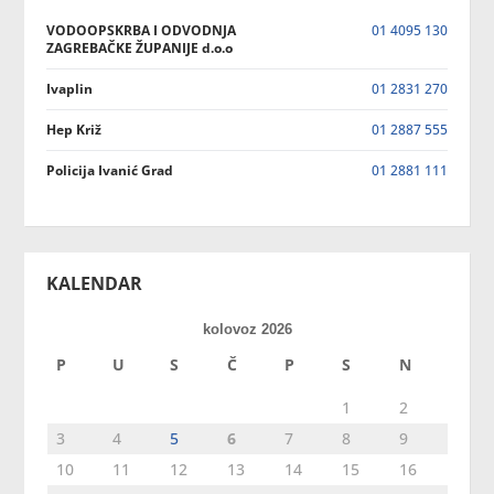
VODOOPSKRBA I ODVODNJA
01 4095 130
ZAGREBAČKE ŽUPANIJE d.o.o
Ivaplin
01 2831 270
Hep Križ
01 2887 555
Policija Ivanić Grad
01 2881 111
KALENDAR
kolovoz 2026
P
U
S
Č
P
S
N
1
2
3
4
5
6
7
8
9
10
11
12
13
14
15
16