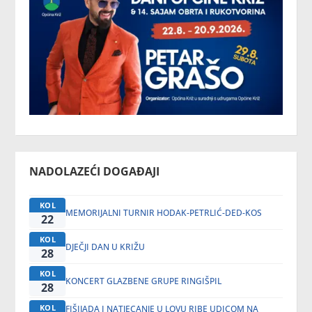
NADOLAZEĆI DOGAĐAJI
KOL
MEMORIJALNI TURNIR HODAK-PETRLIĆ-DED-KOS
22
KOL
DJEČJI DAN U KRIŽU
28
KOL
KONCERT GLAZBENE GRUPE RINGIŠPIL
28
KOL
FIŠIJADA I NATJECANJE U LOVU RIBE UDICOM NA