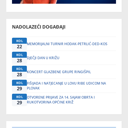
NADOLAZEĆI DOGAĐAJI
KOL
MEMORIJALNI TURNIR HODAK-PETRLIĆ-DED-KOS
22
KOL
DJEČJI DAN U KRIŽU
28
KOL
KONCERT GLAZBENE GRUPE RINGIŠPIL
28
KOL
FIŠIJADA I NATJECANJE U LOVU RIBE UDICOM NA
29
PLOVAK
KOL
OTVORENE PRIJAVE ZA 14. SAJAM OBRTA I
29
RUKOTVORINA OPĆINE KRIŽ