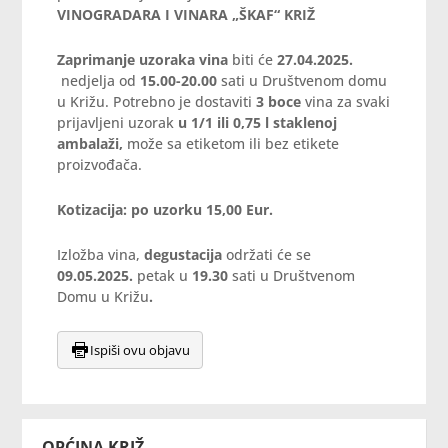
VINOGRADARA I VINARA „ŠKAF“ KRIŽ
Zaprimanje uzoraka vina
biti će
27.04.2025.
nedjelja od
15.00-20.00
sati u Društvenom domu
u Križu. Potrebno je dostaviti
3 boce
vina za svaki
prijavljeni uzorak
u 1/1 ili 0,75 l staklenoj
ambalaži,
može sa etiketom ili bez etikete
proizvođača.
Kotizacija: po uzorku 15,00 Eur.
Izložba vina,
degustacija
održati će se
09.05.2025.
petak u
19.30
sati u Društvenom
Domu u Križu
.
Ispiši ovu objavu
OPĆINA KRIŽ