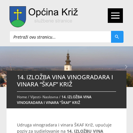
Pretraži
14. IZLOŽBA VINA VINOGRADARA I
VINARA “ŠKAF” KRIŽ
Home
/
Vijesti- Naslovna
/
14. IZLOŽBA VINA
VINOGRADARA I VINARA “ŠKAF” KRIŽ
Udruga vinogradara i vinara ŠKAF Križ, upućuje
poziv za sudjelovanje na
14.
IZLOŽBU VINA