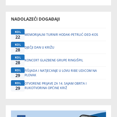
NADOLAZEĆI DOGAĐAJI
KOL
MEMORIJALNI TURNIR HODAK-PETRLIĆ-DED-KOS
22
KOL
DJEČJI DAN U KRIŽU
28
KOL
KONCERT GLAZBENE GRUPE RINGIŠPIL
28
KOL
FIŠIJADA I NATJECANJE U LOVU RIBE UDICOM NA
29
PLOVAK
KOL
OTVORENE PRIJAVE ZA 14. SAJAM OBRTA I
29
RUKOTVORINA OPĆINE KRIŽ