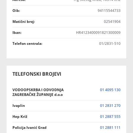
Oib:
94115544733
Matični broj:
02541904
Iban:
HR4123400091821300009
Telefon centrala:
01/2831-510
TELEFONSKI BROJEVI
VODOOPSKRBA I ODVODNJA
01 4095 130
ZAGREBAČKE ŽUPANIJE d.o.o
Ivaplin
01 2831 270
Hep Križ
01 2887 555
Policija Ivanić Grad
01 2881 111