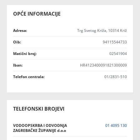
OPĆE INFORMACIJE
Adresa:
Trg Svetog Križa, 10314 Križ
Oib:
94115544733
Matični broj:
02541904
Iban:
HR4123400091821300009
Telefon centrala:
01/2831-510
TELEFONSKI BROJEVI
VODOOPSKRBA I ODVODNJA
01 4095 130
ZAGREBAČKE ŽUPANIJE d.o.o