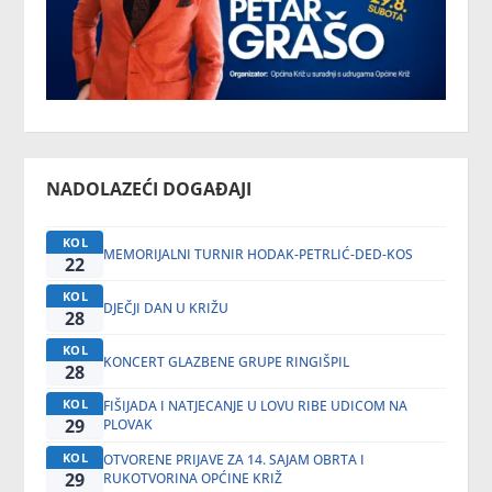
NADOLAZEĆI DOGAĐAJI
KOL
MEMORIJALNI TURNIR HODAK-PETRLIĆ-DED-KOS
22
KOL
DJEČJI DAN U KRIŽU
28
KOL
KONCERT GLAZBENE GRUPE RINGIŠPIL
28
KOL
FIŠIJADA I NATJECANJE U LOVU RIBE UDICOM NA
29
PLOVAK
KOL
OTVORENE PRIJAVE ZA 14. SAJAM OBRTA I
29
RUKOTVORINA OPĆINE KRIŽ