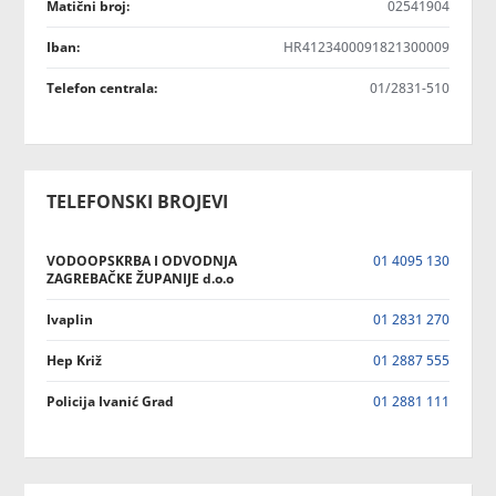
Matični broj:
02541904
Iban:
HR4123400091821300009
Telefon centrala:
01/2831-510
TELEFONSKI BROJEVI
VODOOPSKRBA I ODVODNJA
01 4095 130
ZAGREBAČKE ŽUPANIJE d.o.o
Ivaplin
01 2831 270
Hep Križ
01 2887 555
Policija Ivanić Grad
01 2881 111