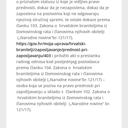
o priznatom statusu iz koje je vidljivo pravo
prednosti, dokaz da je nezaposlena, dokaz da je
zaposlena na poslovima koji ne odgovaraju
njezinoj stručnoj spremi, te ostale dokaze prema
članku 103. Zakona o hrvatskim braniteljima iz
Domovinskog rata i članovima njihovih obitelji
(„Narodne novine“br.121/17),
https://gov.hr/moja-uprava/hrvatski-
branitelji/zaposljavanje/prednost-pri-
zaposljavanju/403
i priložiti akt o prestanku
radnog odnosa kod posljednjeg poslodavca
prema članku 104. Zakona o hrvatskim
braniteljima iz Domovinskog rata i članovima
njihovih obitelji („Narodne novine“br.121/17) –
osoba koja se poziva na pravo prednosti pri
zapošljavanju u skladu s člankom 102. Zakona o
hrvatskim braniteljima iz Domovinskog rata i
članovima njihovih obitelji („Narodne novine“ br.
121/17),