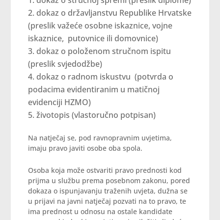
dokaz o stručnoj spremi (preslik diplome)
dokaz o državljanstvu Republike Hrvatske
(preslik važeće osobne iskaznice, vojne
iskaznice, putovnice ili domovnice)
dokaz o položenom stručnom ispitu
(preslik svjedodžbe)
dokaz o radnom iskustvu (potvrda o
podacima evidentiranim u matičnoj
evidenciji HZMO)
životopis (vlastoručno potpisan)
Na natječaj se, pod ravnopravnim uvjetima,
imaju pravo javiti osobe oba spola.
Osoba koja može ostvariti pravo prednosti kod
prijma u službu prema posebnom zakonu, pored
dokaza o ispunjavanju traženih uvjeta, dužna se
u prijavi na javni natječaj pozvati na to pravo, te
ima prednost u odnosu na ostale kandidate