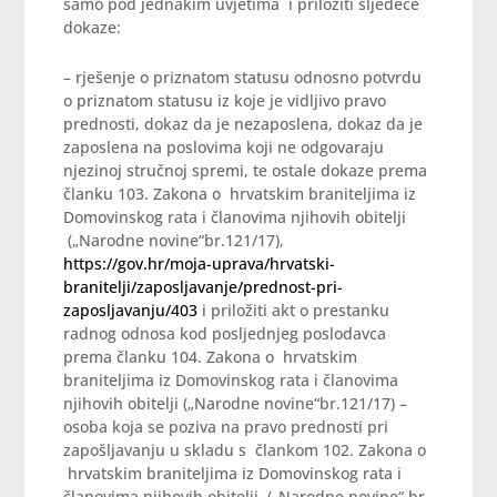
samo pod jednakim uvjetima i priložiti sljedeće
dokaze:
– rješenje o priznatom statusu odnosno potvrdu
o priznatom statusu iz koje je vidljivo pravo
prednosti, dokaz da je nezaposlena, dokaz da je
zaposlena na poslovima koji ne odgovaraju
njezinoj stručnoj spremi, te ostale dokaze prema
članku 103. Zakona o hrvatskim braniteljima iz
Domovinskog rata i članovima njihovih obitelji
(„Narodne novine“br.121/17),
https://gov.hr/moja-uprava/hrvatski-
branitelji/zaposljavanje/prednost-pri-
zaposljavanju/403
i priložiti akt o prestanku
radnog odnosa kod posljednjeg poslodavca
prema članku 104. Zakona o hrvatskim
braniteljima iz Domovinskog rata i članovima
njihovih obitelji („Narodne novine“br.121/17) –
osoba koja se poziva na pravo prednosti pri
zapošljavanju u skladu s člankom 102. Zakona o
hrvatskim braniteljima iz Domovinskog rata i
članovima njihovih obitelji („Narodne novine“ br.