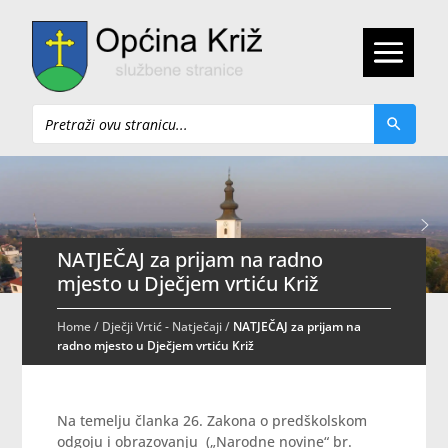
Pretraži
NATJEČAJ za prijam na radno
mjesto u Dječjem vrtiću Križ
Home
/
Dječji Vrtić - Natječaji
/
NATJEČAJ za prijam na
radno mjesto u Dječjem vrtiću Križ
Na temelju članka 26. Zakona o predškolskom
odgoju i obrazovanju („Narodne novine“ br.