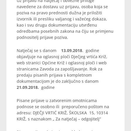
Uz prijavu na natječaj i obvezne priloge
navedene za dostavu uz prijavu, osoba koja se
poziva na pravo prednosti dužna je priložiti
izvornik ili presliku valjanog i važećeg dokaza,
kao i svu drugu dokumentaciju utvrđenu
odredbama posebnih zakona na čiju se primjenu
podnositelj prijave poziva.
Natječaj se s danom
13.09.2018
. godine
objavljuje na oglasnoj ploči Dječjeg vrtića Križ,
web stranici Općine Križ i oglasnoj ploči i web
stranicama Zavoda za zapošljavanje. Rok za
predaju pisanih prijava s kompletnom
dokumentacijom je do zaključno s danom
21.09.2018.
godine
Pisane prijave u zatvorenim omotnicama
podnose se osobno ili preporučeno poštom na
adresu: DJEČJI VRTIĆ KRIŽ, ŠKOLSKA 15, 10314
KRIŽ, s naznakom „ Za natječaj – odgojitelj“