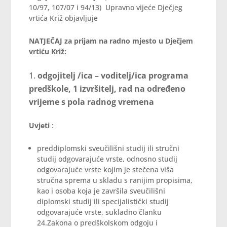
10/97, 107/07 i 94/13) Upravno vijeće Dječjeg
vrtića Križ objavljuje
NATJEČAJ za prijam na radno mjesto u Dječjem
vrtiću Križ:
odgojitelj /ica – voditelj/ica programa
predškole, 1 izvršitelj, rad na određeno
vrijeme s pola radnog vremena
Uvjeti
:
preddiplomski sveučilišni studij ili stručni
studij odgovarajuće vrste, odnosno studij
odgovarajuće vrste kojim je stečena viša
stručna sprema u skladu s ranijim propisima,
kao i osoba koja je završila sveučilišni
diplomski studij ili specijalistički studij
odgovarajuće vrste, sukladno članku
24.Zakona o predškolskom odgoju i