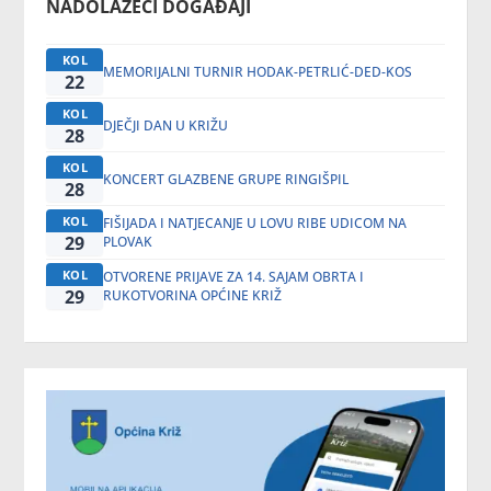
NADOLAZEĆI DOGAĐAJI
KOL
MEMORIJALNI TURNIR HODAK-PETRLIĆ-DED-KOS
22
KOL
DJEČJI DAN U KRIŽU
28
KOL
KONCERT GLAZBENE GRUPE RINGIŠPIL
28
KOL
FIŠIJADA I NATJECANJE U LOVU RIBE UDICOM NA
29
PLOVAK
KOL
OTVORENE PRIJAVE ZA 14. SAJAM OBRTA I
29
RUKOTVORINA OPĆINE KRIŽ