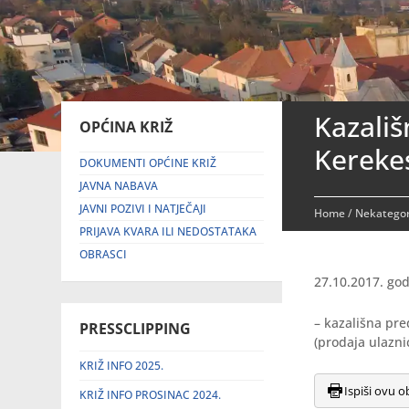
Kazali
OPĆINA KRIŽ
Kereke
DOKUMENTI OPĆINE KRIŽ
JAVNA NABAVA
JAVNI POZIVI I NATJEČAJI
Home
/
Nekategor
PRIJAVA KVARA ILI NEDOSTATAKA
OBRASCI
27.10.2017. god
– kazališna pr
PRESSCLIPPING
(prodaja ulaznic
KRIŽ INFO 2025.
Ispiši ovu o
KRIŽ INFO PROSINAC 2024.