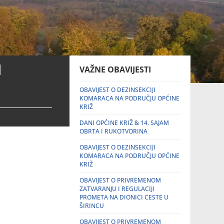
I
VAŽNE OBAVIJESTI
OBAVIJEST O DEZINSEKCIJI
KOMARACA NA PODRUČJU OPĆINE
KRIŽ
DANI OPĆINE KRIŽ & 14. SAJAM
OBRTA I RUKOTVORINA
OBAVIJEST O DEZINSEKCIJI
KOMARACA NA PODRUČJU OPĆINE
KRIŽ
OBAVIJEST O PRIVREMENOM
ZATVARANJU I REGULACIJI
PROMETA NA DIONICI CESTE U
ŠIRINCU
OBAVIJEST O PRIVREMENOM