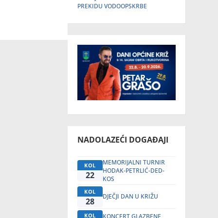
PREKIDU VODOOPSKRBE
NADOLAZEĆI DOGAĐAJI
MEMORIJALNI TURNIR
KOL
HODAK-PETRLIĆ-DED-
22
KOS
KOL
DJEČJI DAN U KRIŽU
28
KOL
KONCERT GLAZBENE