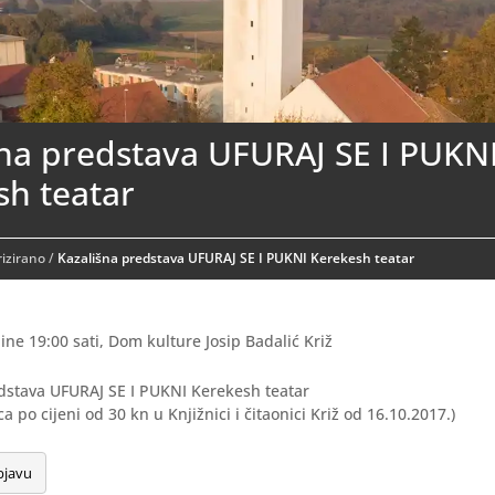
šna predstava UFURAJ SE I PUKN
sh teatar
izirano
/
Kazališna predstava UFURAJ SE I PUKNI Kerekesh teatar
ine 19:00 sati, Dom kulture Josip Badalić Križ
edstava UFURAJ SE I PUKNI Kerekesh teatar
a po cijeni od 30 kn u Knjižnici i čitaonici Križ od 16.10.2017.)
bjavu