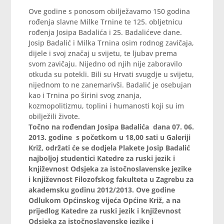
Ove godine s ponosom obilježavamo 150 godina
rođenja slavne Milke Trnine te 125. obljetnicu
rođenja Josipa Badalića i 25. Badalićeve dane.
Josip Badalić i Milka Trnina osim rodnog zavičaja,
dijele i svoj značaj u svijetu, te ljubav prema
svom zavičaju. Nijedno od njih nije zaboravilo
otkuda su potekli. Bili su Hrvati svugdje u svijetu,
nijednom to ne zanemarivši. Badalić je osebujan
kao i Trnina po širini svog znanja,
kozmopolitizmu, toplini i humanosti koji su im
obilježili živote.
Točno na rođendan Josipa Badalića dana 07. 06.
2013. godine s početkom u 18,00 sati u Galeriji
Križ, održati će se dodjela Plakete Josip Badalić
najboljoj studentici Katedre za ruski jezik i
književnost Odsjeka za istočnoslavenske jezike
i književnost Filozofskog fakulteta u Zagrebu za
akademsku godinu 2012/2013. Ove godine
Odlukom Općinskog vijeća Općine Križ, a na
prijedlog Katedre za ruski jezik i književnost
Odsjeka za istočnoslavenske jezike i