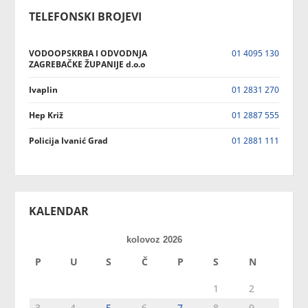
TELEFONSKI BROJEVI
VODOOPSKRBA I ODVODNJA
01 4095 130
ZAGREBAČKE ŽUPANIJE d.o.o
Ivaplin
01 2831 270
Hep Križ
01 2887 555
Policija Ivanić Grad
01 2881 111
KALENDAR
kolovoz 2026
P
U
S
Č
P
S
N
1
2
3
4
5
6
7
8
9