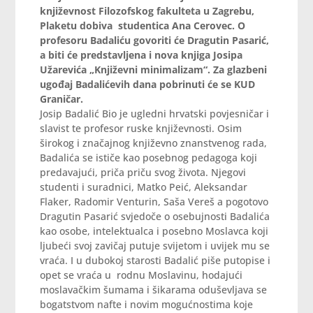
književnost Filozofskog fakulteta u Zagrebu,
Plaketu dobiva studentica Ana Cerovec. O
profesoru Badaliću govoriti će Dragutin Pasarić,
a biti će predstavljena i nova knjiga Josipa
Užarevića „Književni minimalizam“. Za glazbeni
ugođaj Badalićevih dana pobrinuti će se KUD
Graničar.
Josip Badalić Bio je ugledni hrvatski povjesničar i
slavist te profesor ruske književnosti. Osim
širokog i značajnog književno znanstvenog rada,
Badalića se ističe kao posebnog pedagoga koji
predavajući, priča priču svog života. Njegovi
studenti i suradnici, Matko Peić, Aleksandar
Flaker, Radomir Venturin, Saša Vereš a pogotovo
Dragutin Pasarić svjedoče o osebujnosti Badalića
kao osobe, intelektualca i posebno Moslavca koji
ljubeći svoj zavičaj putuje svijetom i uvijek mu se
vraća. I u dubokoj starosti Badalić piše putopise i
opet se vraća u rodnu Moslavinu, hodajući
moslavačkim šumama i šikarama oduševljava se
bogatstvom nafte i novim mogućnostima koje