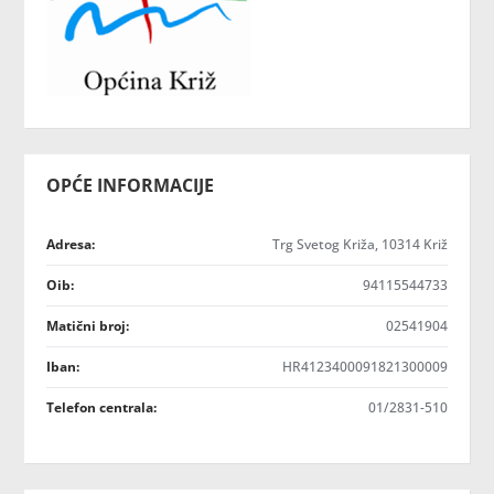
OPĆE INFORMACIJE
Adresa:
Trg Svetog Križa, 10314 Križ
Oib:
94115544733
Matični broj:
02541904
Iban:
HR4123400091821300009
Telefon centrala:
01/2831-510