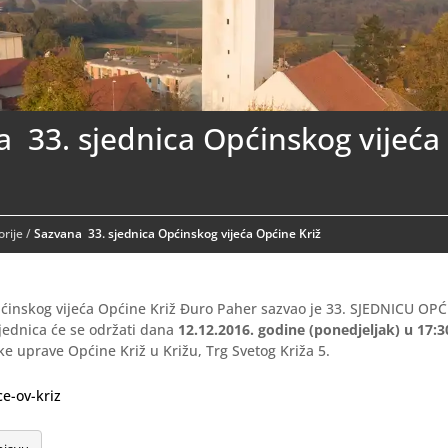
 33. sjednica Općinskog vijeća
rije
/
Sazvana 33. sjednica Općinskog vijeća Općine Križ
ćinskog vijeća Općine Križ Đuro Paher sazvao je 33. SJEDNICU OP
jednica će se održati dana
12.12.2016. godine (ponedjeljak) u 17:3
ke uprave Općine Križ u Križu, Trg Svetog Križa 5.
ce-ov-kriz