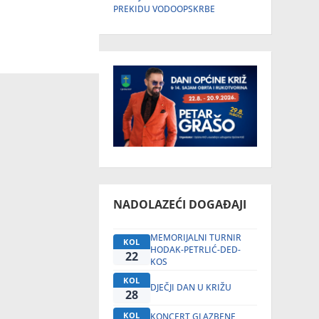
PREKIDU VODOOPSKRBE
NADOLAZEĆI DOGAĐAJI
MEMORIJALNI TURNIR
KOL
HODAK-PETRLIĆ-DED-
22
KOS
KOL
DJEČJI DAN U KRIŽU
28
KOL
KONCERT GLAZBENE