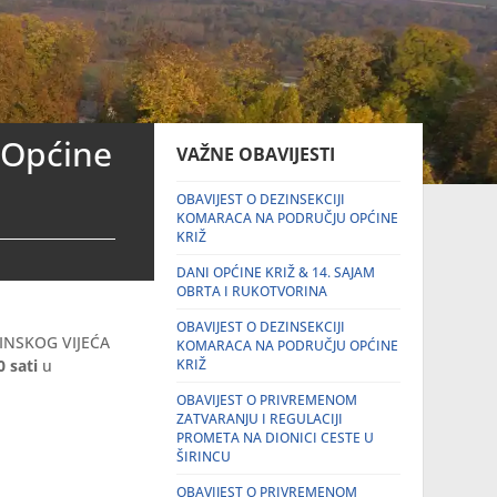
 Općine
VAŽNE OBAVIJESTI
OBAVIJEST O DEZINSEKCIJI
KOMARACA NA PODRUČJU OPĆINE
KRIŽ
DANI OPĆINE KRIŽ & 14. SAJAM
OBRTA I RUKOTVORINA
OBAVIJEST O DEZINSEKCIJI
ĆINSKOG VIJEĆA
KOMARACA NA PODRUČJU OPĆINE
0 sati
u
KRIŽ
OBAVIJEST O PRIVREMENOM
ZATVARANJU I REGULACIJI
PROMETA NA DIONICI CESTE U
ŠIRINCU
OBAVIJEST O PRIVREMENOM