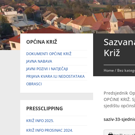
Sazvana
OPĆINA KRIŽ
Križ
DOKUMENTI OPĆINE KRIŽ
JAVNA NABAVA
JAVNI POZIVI I NATJEČAJI
Home
/
Bez katego
PRIJAVA KVARA ILI NEDOSTATAKA
OBRASCI
Predsjednik Op
OPĆINE KRIŽ. S
sjedištu općins
PRESSCLIPPING
saziv-33-sjedni
KRIŽ INFO 2025.
KRIŽ INFO PROSINAC 2024.