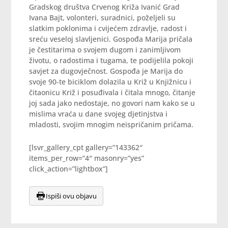
Gradskog društva Crvenog Križa Ivanić Grad
Ivana Bajt, volonteri, suradnici, poželjeli su
slatkim poklonima i cvijećem zdravlje, radost i
sreću veseloj slavljenici. Gospođa Marija pričala
je čestitarima o svojem dugom i zanimljivom
životu, o radostima i tugama, te podijelila pokoji
savjet za dugovječnost. Gospođa je Marija do
svoje 90-te biciklom dolazila u Križ u Knjižnicu i
čitaonicu Križ i posuđivala i čitala mnogo, čitanje
joj sada jako nedostaje, no govori nam kako se u
mislima vraća u dane svojeg djetinjstva i
mladosti, svojim mnogim neispričanim pričama.
[lsvr_gallery_cpt gallery=”143362″
items_per_row=”4″ masonry=”yes”
click_action=”lightbox”]
Ispiši ovu objavu