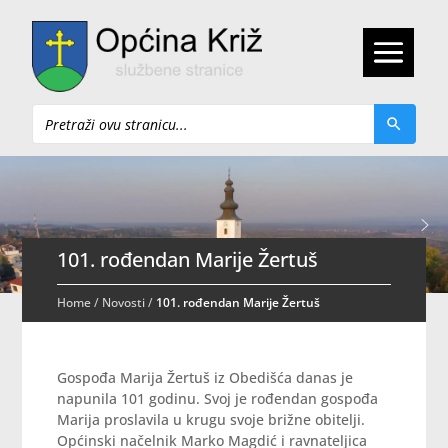
Pretraži
101. rođendan Marije Žertuš
Home
/
Novosti
/
101. rođendan Marije Žertuš
Gospođa Marija Žertuš iz Obedišća danas je
napunila 101 godinu. Svoj je rođendan gospođa
Marija proslavila u krugu svoje brižne obitelji.
Općinski načelnik Marko Magdić i ravnateljica