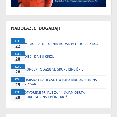
NADOLAZEĆI DOGAĐAJI
KOL
MEMORIJALNI TURNIR HODAK-PETRLIĆ-DED-KOS
22
KOL
DJEČJI DAN U KRIŽU
28
KOL
KONCERT GLAZBENE GRUPE RINGIŠPIL
28
KOL
FIŠIJADA I NATJECANJE U LOVU RIBE UDICOM NA
29
PLOVAK
KOL
OTVORENE PRIJAVE ZA 14. SAJAM OBRTA I
29
RUKOTVORINA OPĆINE KRIŽ