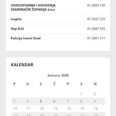
VODOOPSKRBA I ODVODNJA
01 4095 130
ZAGREBAČKE ŽUPANIJE d.o.o
Ivaplin
01 2831 270
Hep Križ
01 2887 555
Policija Ivanić Grad
01 2881 111
KALENDAR
kolovoz 2026
P
U
S
Č
P
S
N
1
2
3
4
5
6
7
8
9
10
11
12
13
14
15
16
17
18
19
20
21
22
23