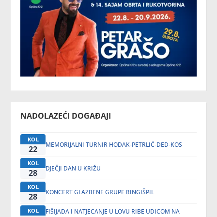
NADOLAZEĆI DOGAĐAJI
KOL
MEMORIJALNI TURNIR HODAK-PETRLIĆ-DED-KOS
22
KOL
DJEČJI DAN U KRIŽU
28
KOL
KONCERT GLAZBENE GRUPE RINGIŠPIL
28
KOL
FIŠIJADA I NATJECANJE U LOVU RIBE UDICOM NA