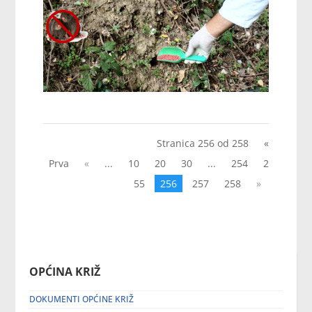
Stranica 256 od 258
«
Prva
«
...
10
20
30
...
254
2
55
256
257
258
»
OPĆINA KRIŽ
DOKUMENTI OPĆINE KRIŽ