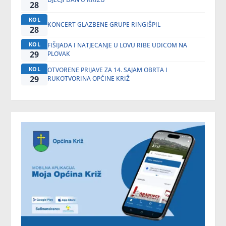
28
KOL
KONCERT GLAZBENE GRUPE RINGIŠPIL
28
KOL
FIŠIJADA I NATJECANJE U LOVU RIBE UDICOM NA
29
PLOVAK
KOL
OTVORENE PRIJAVE ZA 14. SAJAM OBRTA I
29
RUKOTVORINA OPĆINE KRIŽ