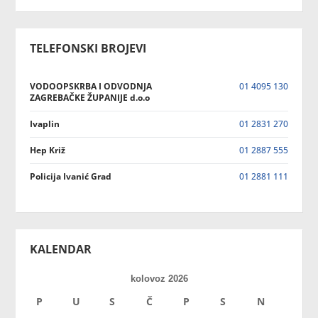
TELEFONSKI BROJEVI
VODOOPSKRBA I ODVODNJA
01 4095 130
ZAGREBAČKE ŽUPANIJE d.o.o
Ivaplin
01 2831 270
Hep Križ
01 2887 555
Policija Ivanić Grad
01 2881 111
KALENDAR
kolovoz 2026
P
U
S
Č
P
S
N